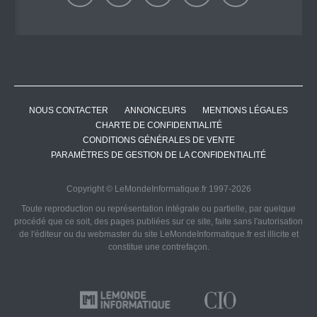
NOUS CONTACTER
ANNONCEURS
MENTIONS LÉGALES
CHARTE DE CONFIDENTIALITÉ
CONDITIONS GÉNÉRALES DE VENTE
PARAMÈTRES DE GESTION DE LA CONFIDENTIALITÉ
Copyright © LeMondeInformatique.fr 1997-2026
Toute reproduction ou représentation intégrale ou partielle, par quelque
procédé que ce soit, des pages publiées sur ce site, faite sans l'autorisation
de l'éditeur ou du webmaster du site LeMondeInformatique.fr est illicite et
constitue une contrefaçon.