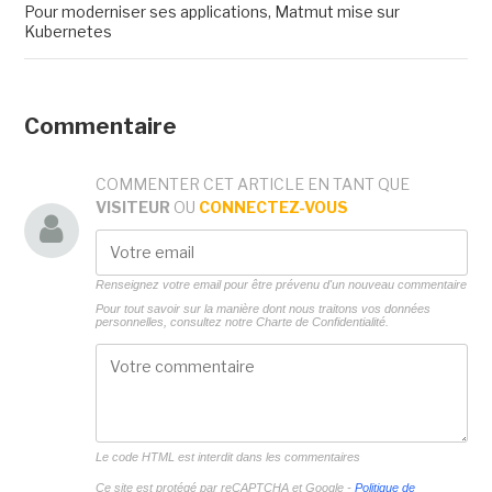
Pour moderniser ses applications, Matmut mise sur
Kubernetes
Commentaire
COMMENTER CET ARTICLE EN TANT QUE
VISITEUR
OU
CONNECTEZ-VOUS
Renseignez votre email pour être prévenu d'un nouveau commentaire
Pour tout savoir sur la manière dont nous traitons vos données
personnelles, consultez notre
Charte de Confidentialité.
Le code HTML est interdit dans les commentaires
Ce site est protégé par reCAPTCHA et Google -
Politique de