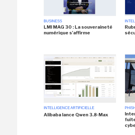
BUSINESS
INTEL
LMI MAG 30 : La souveraineté
Rubr
numérique s'affirme
sécu
INTELLIGENCE ARTIFICIELLE
PHIS
Inte
Alibaba lance Qwen 3.8-Max
fuit
cyb