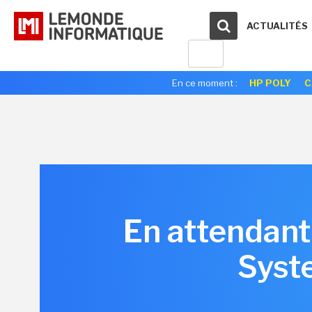
ACTUALITÉS
En ce moment :
HP POLY
C
En attendant
Syste