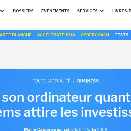
DOSSIERS
ÉVÉNEMENTS
SERVICES
LIVRES-
ARTE BLANCHE
ACCÉLERATEUR IA
CYBERCOACH
TESTS
TOUTE L'ACTUALITÉ
/
BUSINESS
 son ordinateur quan
ms attire les investi
Marie Caizergues
,
publié le 04 Février 2008