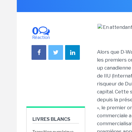
0
Réaction
Alors que D-W
les premiers or
up canadienne v
de IIU (Interna
risqueur de Dub
capital. Cette
depuis la prése
», le premier o
commerciale a 
LIVRES BLANCS
commercialisa
premières appl
Transition numérique