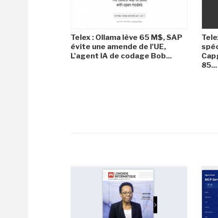
Telex : Ollama lève 65 M$, SAP
Tele
évite une amende de l'UE,
spéc
L'agent IA de codage Bob...
Capg
85...