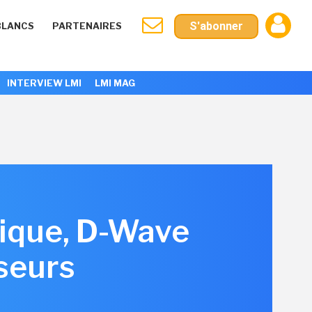
S'abonner
BLANCS
PARTENAIRES
INTERVIEW LMI
LMI MAG
tique, D-Wave
sseurs