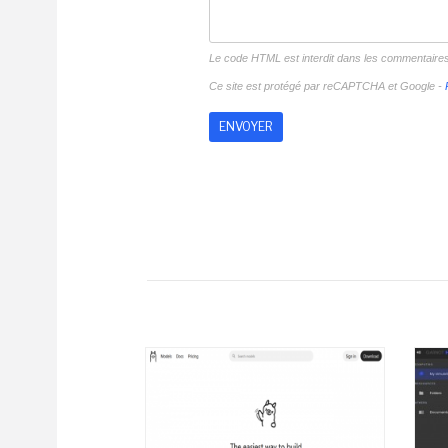
Le code HTML est interdit dans les commentaire
Ce site est protégé par reCAPTCHA et Google -