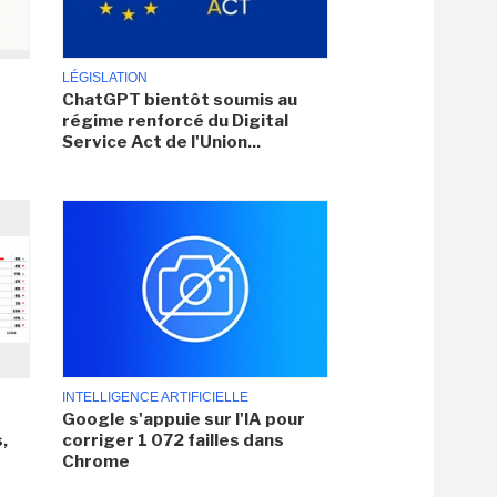
LÉGISLATION
ChatGPT bientôt soumis au
régime renforcé du Digital
Service Act de l'Union...
INTELLIGENCE ARTIFICIELLE
Google s'appuie sur l'IA pour
,
corriger 1 072 failles dans
Chrome