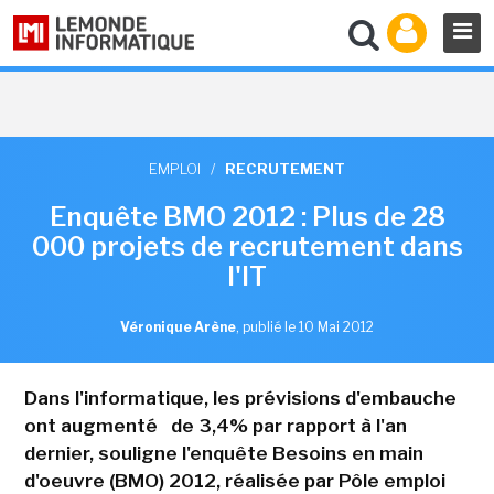
EMPLOI
/
RECRUTEMENT
Enquête BMO 2012 : Plus de 28
000 projets de recrutement dans
l'IT
Véronique Arène
,
publié le 10 Mai 2012
Dans l'informatique, les prévisions d'embauche
ont augmenté de 3,4% par rapport à l'an
dernier, souligne l'enquête Besoins en main
d'oeuvre (BMO) 2012, réalisée par Pôle emploi