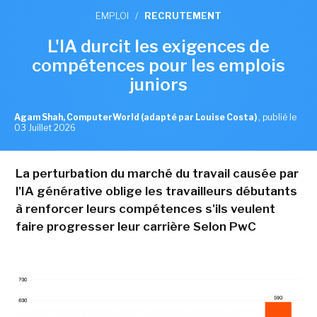
EMPLOI
/
RECRUTEMENT
L'IA durcit les exigences de
compétences pour les emplois
juniors
Agam Shah, ComputerWorld (adapté par Louise Costa)
,
publié le
03 Juillet 2026
La perturbation du marché du travail causée par
l'IA générative oblige les travailleurs débutants
à renforcer leurs compétences s'ils veulent
faire progresser leur carrière Selon PwC