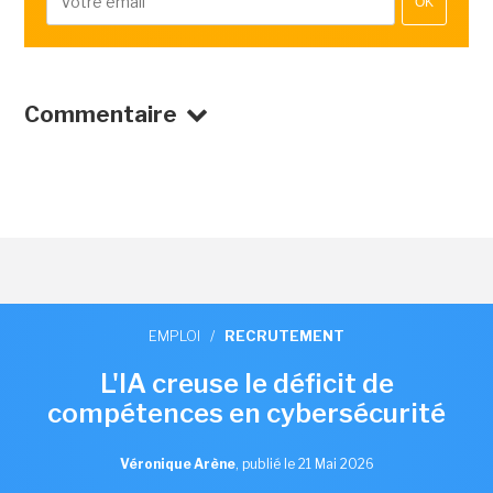
OK
Commentaire
EMPLOI
/
RECRUTEMENT
L'IA creuse le déficit de
compétences en cybersécurité
Véronique Arène
,
publié le 21 Mai 2026