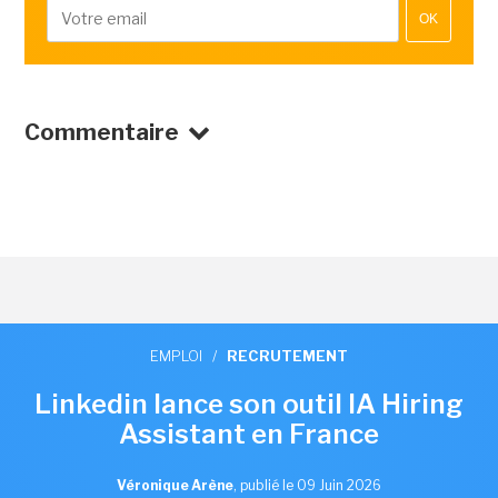
OK
Commentaire
EMPLOI
/
RECRUTEMENT
Linkedin lance son outil IA Hiring
Assistant en France
Véronique Arène
,
publié le 09 Juin 2026