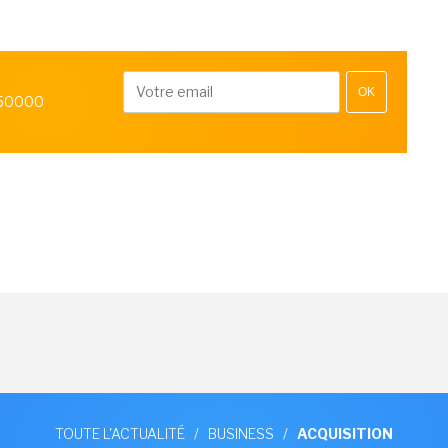
OK
 50000
TOUTE L'ACTUALITÉ
/
BUSINESS
/
ACQUISITION