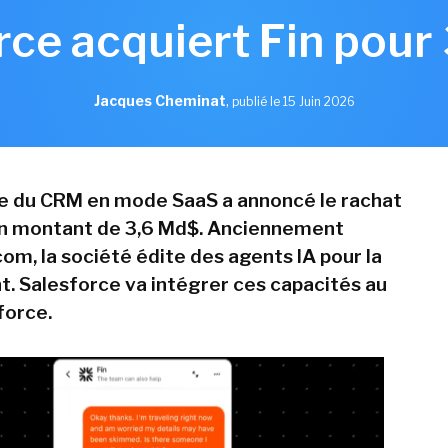
rce acquiert Fin pour
Jacques Cheminat
,
publié le 15 Juin 2026
te du CRM en mode SaaS a annoncé le rachat
un montant de 3,6 Md$. Anciennement
om, la société édite des agents IA pour la
nt. Salesforce va intégrer ces capacités au
force.