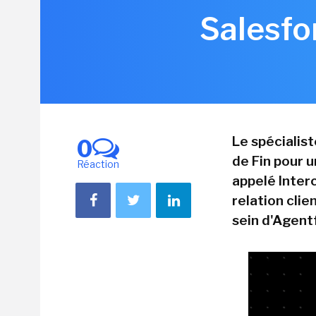
Salesfo
Le spécialis
0
de Fin pour 
Réaction
appelé Interc
relation clie
sein d'Agent