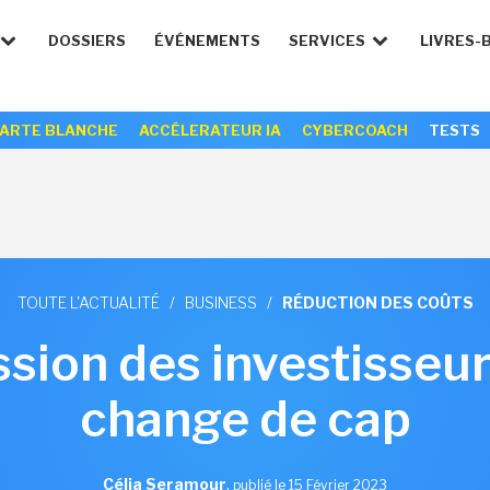
DOSSIERS
ÉVÉNEMENTS
SERVICES
LIVRES-
ARTE BLANCHE
ACCÉLERATEUR IA
CYBERCOACH
TESTS
TOUTE L'ACTUALITÉ
/
BUSINESS
/
RÉDUCTION DES COÛTS
ssion des investisseu
change de cap
Célia Seramour
,
publié le 15 Février 2023