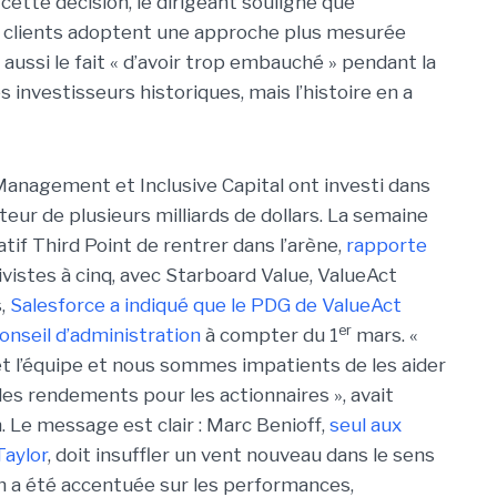
cette décision, le dirigeant souligne que
nos clients adoptent une approche plus mesurée
e aussi le fait « d’avoir trop embauché » pendant la
s investisseurs historiques, mais l’histoire en a
tt Management et Inclusive Capital ont investi dans
uteur de plusieurs milliards de dollars. La semaine
atif Third Point de rentrer dans l’arène,
rapporte
ivistes à cinq, avec Starboard Value, ValueAct
s,
Salesforce a indiqué que le PDG de ValueAct
er
conseil d’administration
à compter du 1
mars. «
et l’équipe et nous sommes impatients de les aider
es rendements pour les actionnaires », avait
. Le message est clair : Marc Benioff,
seul aux
Taylor
, doit insuffler un vent nouveau dans le sens
ion a été accentuée sur les performances,