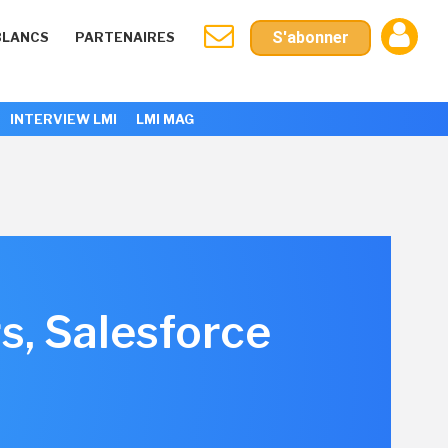
S'abonner
BLANCS
PARTENAIRES
INTERVIEW LMI
LMI MAG
rs, Salesforce