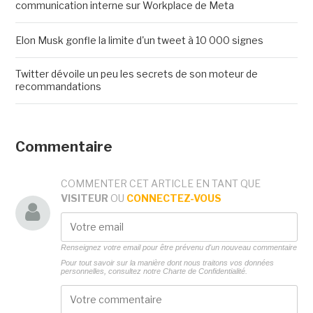
communication interne sur Workplace de Meta
Elon Musk gonfle la limite d'un tweet à 10 000 signes
Twitter dévoile un peu les secrets de son moteur de
recommandations
Commentaire
COMMENTER CET ARTICLE EN TANT QUE
VISITEUR
OU
CONNECTEZ-VOUS
Renseignez votre email pour être prévenu d'un nouveau commentaire
Pour tout savoir sur la manière dont nous traitons vos données
personnelles, consultez notre
Charte de Confidentialité.