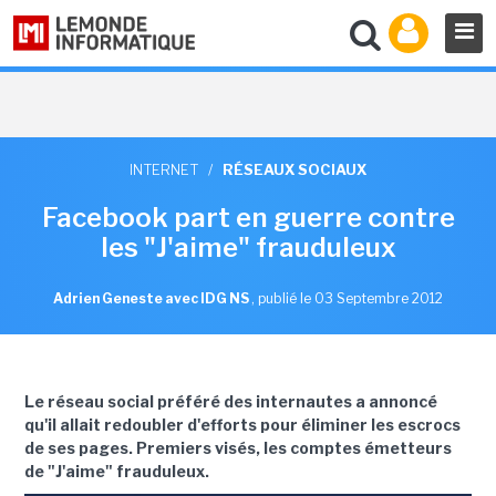
INTERNET
/
RÉSEAUX SOCIAUX
Facebook part en guerre contre
les "J'aime" frauduleux
Adrien Geneste avec IDG NS
,
publié le 03 Septembre 2012
Le réseau social préféré des internautes a annoncé
qu'il allait redoubler d'efforts pour éliminer les escrocs
de ses pages. Premiers visés, les comptes émetteurs
de "J'aime" frauduleux.