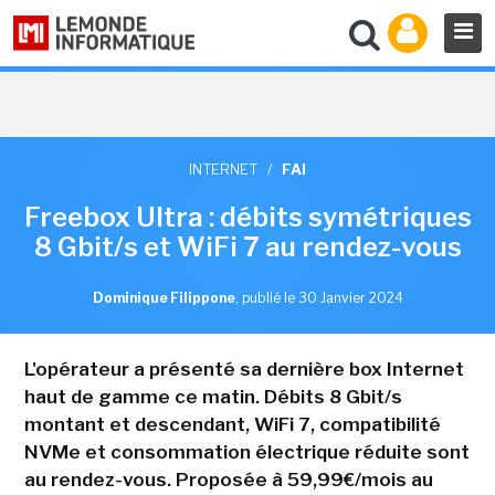
INTERNET
/
FAI
Freebox Ultra : débits symétriques
8 Gbit/s et WiFi 7 au rendez-vous
Dominique Filippone
,
publié le 30 Janvier 2024
L'opérateur a présenté sa dernière box Internet
haut de gamme ce matin. Débits 8 Gbit/s
montant et descendant, WiFi 7, compatibilité
NVMe et consommation électrique réduite sont
au rendez-vous. Proposée à 59,99€/mois au