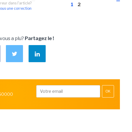
reur dans l'article?
1
2
ous une correction
 vous a plu?
Partagez le !
OK
 50000