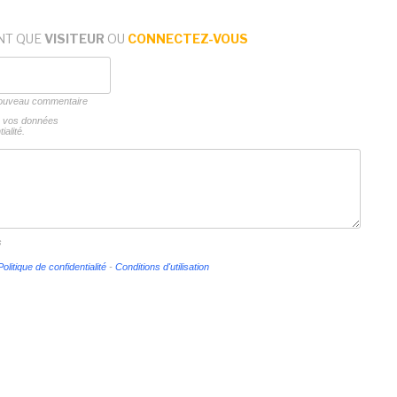
NT QUE
VISITEUR
OU
CONNECTEZ-VOUS
 nouveau commentaire
ns vos données
ialité.
s
Politique de confidentialité
-
Conditions d'utilisation