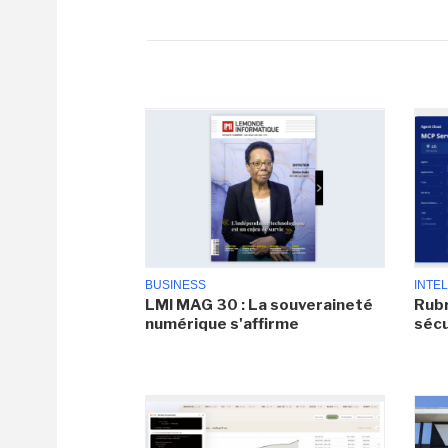
BUSINESS
INTEL
LMI MAG 30 : La souveraineté
Rubr
numérique s'affirme
sécu