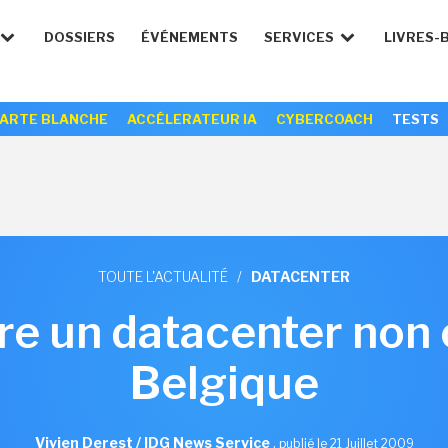
DOSSIERS
ÉVÉNEMENTS
SERVICES
LIVRES-
ARTE BLANCHE
ACCÉLERATEUR IA
CYBERCOACH
TESTS
TOUTE L'ACTUALITÉ
/
DATACENTER
e un datacenter non 
Belgique
Vivien Derest / IDG News Service
,
publié le 21 Juillet 2009