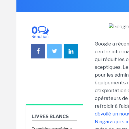
0
Réaction
Google a récem
centre informat
qui réduit les
sceptiques. Le
pour les admin
équipements né
d'exploitation
opérateurs de
refroidir à l'a
dévoilé un nou
LIVRES BLANCS
Niagara qui s'i
Transition numérique