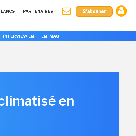
S'abonner
BLANCS
PARTENAIRES
INTERVIEW LMI
LMI MAG
climatisé en