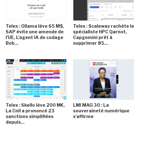
Telex : Ollama lève 65 M$,
Telex : Scaleway rachète le
SAP évite une amende de
spécialiste HPC Qarnot,
l'UE, L'agent IA de codage
Capgemini prêt à
Bob...
supprimer 85...
Telex : Skello lève 200 M€,
LMI MAG 30 : La
La Cnil a prononcé 23
souveraineté numérique
sanctions simplifiées
s'affirme
depuis...