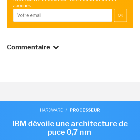
abonnés
OK
Commentaire
HARDWARE
/
PROCESSEUR
IBM dévoile une architecture de
puce 0,7 nm