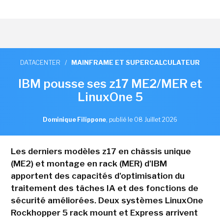
DATACENTER
/
MAINFRAME ET SUPERCALCULATEUR
IBM pousse ses z17 ME2/MER et
LinuxOne 5
Dominique Filippone
,
publié le 08 Juillet 2026
Les derniers modèles z17 en châssis unique
(ME2) et montage en rack (MER) d'IBM
apportent des capacités d'optimisation du
traitement des tâches IA et des fonctions de
sécurité améliorées. Deux systèmes LinuxOne
Rockhopper 5 rack mount et Express arrivent