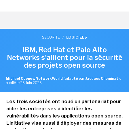
SÉCURITÉ
/
LOGICIELS
IBM, Red Hat et Palo Alto
Networks s'allient pour la sécurité
des projets open source
Michael Cooney, NetworkWorld (adapté par Jacques Cheminat)
,
publié le 26 Juin 2026
Les trois sociétés ont noué un partenariat pour
aider les entreprises à identifier les
vulnérabilités dans les applications open source.
L'initiative vise aussi à déployer des mesures de