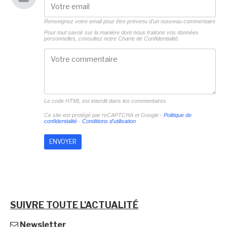
Renseignez votre email pour être prévenu d'un nouveau commentaire
Pour tout savoir sur la manière dont nous traitons vos données
personnelles, consultez notre
Charte de Confidentialité.
Le code HTML est interdit dans les commentaires
Ce site est protégé par reCAPTCHA et Google -
Politique de
confidentialité
-
Conditions d'utilisation
SUIVRE TOUTE L'ACTUALITÉ
Newsletter