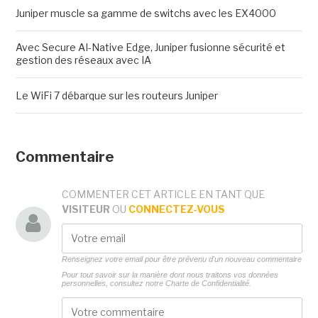
Juniper muscle sa gamme de switchs avec les EX4000
Avec Secure AI-Native Edge, Juniper fusionne sécurité et
gestion des réseaux avec IA
Le WiFi 7 débarque sur les routeurs Juniper
Commentaire
COMMENTER CET ARTICLE EN TANT QUE
VISITEUR
OU
CONNECTEZ-VOUS
Renseignez votre email pour être prévenu d'un nouveau commentaire
Pour tout savoir sur la manière dont nous traitons vos données
personnelles, consultez notre
Charte de Confidentialité.