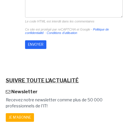
Le code HTML est interdit dans les commentaires
Ce site est protégé par reCAPTCHA et Google -
Politique de
confidentialité
-
Conditions d'utilisation
SUIVRE TOUTE L'ACTUALITÉ
Newsletter
Recevez notre newsletter comme plus de 50 000
professionnels de l'IT!
JE M'ABONNE