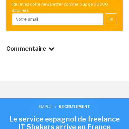
Recevez notre newsletter comme plus de 50000
abonnés
OK
Commentaire
EMPLOI
/
RECRUTEMENT
Le service espagnol de freelance
IT Shakers arrive en France