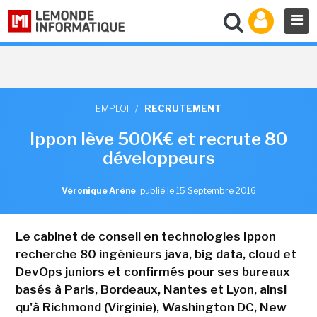
EMPLOI
/
RECRUTEMENT
Ippon lève 500K€ et recrute 80
développeurs
Véronique Arène
,
publié le 15 Septembre 2016
Le cabinet de conseil en technologies Ippon
recherche 80 ingénieurs java, big data, cloud et
DevOps juniors et confirmés pour ses bureaux
basés à Paris, Bordeaux, Nantes et Lyon, ainsi
qu'à Richmond (Virginie), Washington DC, New