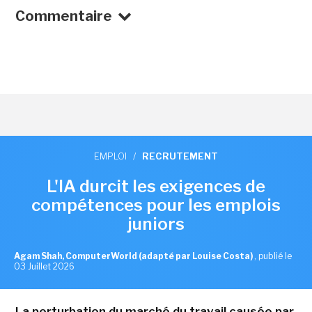
Commentaire
EMPLOI
/
RECRUTEMENT
L'IA durcit les exigences de
compétences pour les emplois
juniors
Agam Shah, ComputerWorld (adapté par Louise Costa)
,
publié le
03 Juillet 2026
La perturbation du marché du travail causée par