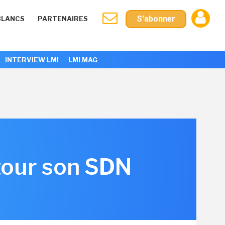
S'abonner
BLANCS
PARTENAIRES
INTERVIEW LMI
LMI MAG
tour son SDN