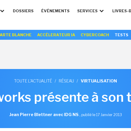
DOSSIERS
ÉVÉNEMENTS
SERVICES
LIVRES-
ARTE BLANCHE
ACCÉLERATEUR IA
CYBERCOACH
TESTS
TOUTE L'ACTUALITÉ
/
RÉSEAU
/
VIRTUALISATION
works présente à son 
Jean Pierre Blettner avec IDG NS
,
publié le 17 Janvier 2013