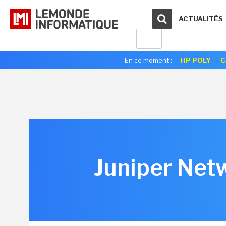
ACTUALITÉS
En ce moment :
HP POLY
C
Juniper Net