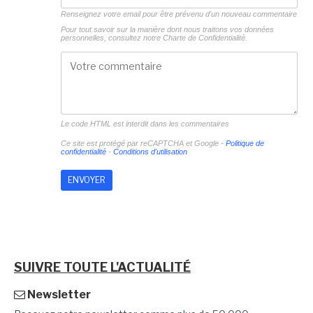
Renseignez votre email pour être prévenu d'un nouveau commentaire
Pour tout savoir sur la manière dont nous traitons vos données
personnelles, consultez notre
Charte de Confidentialité.
Le code HTML est interdit dans les commentaires
Ce site est protégé par reCAPTCHA et Google -
Politique de
confidentialité
-
Conditions d'utilisation
SUIVRE TOUTE L'ACTUALITÉ
Newsletter