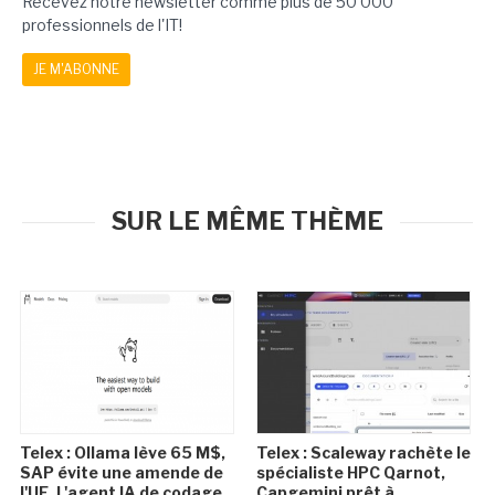
Recevez notre newsletter comme plus de 50 000
professionnels de l'IT!
JE M'ABONNE
SUR LE MÊME THÈME
Telex : Ollama lève 65 M$,
Telex : Scaleway rachète le
SAP évite une amende de
spécialiste HPC Qarnot,
l'UE, L'agent IA de codage
Capgemini prêt à