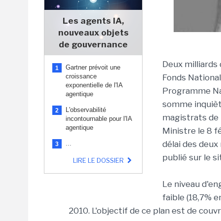
Les agents IA,
nouveaux objets
de gouvernance
Deux milliards 
Gartner prévoit une
1
croissance
Fonds National
exponentielle de l'IA
Programme Nat
agentique
somme inquièt
L'observabilité
2
magistrats de 
incontournable pour l'IA
agentique
Ministre le 8 f
délai des deux 
...
3
publié sur le si
LIRE LE DOSSIER
Le niveau d'en
faible (18,7% 
2010. L'objectif de ce plan est de couv