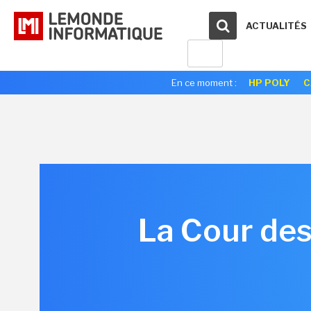
ACTUALITÉS
En ce moment :
HP POLY
C
La Cour des