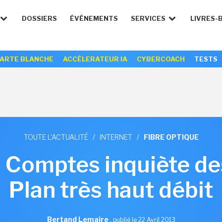
DOSSIERS
ÉVÉNEMENTS
SERVICES
LIVRES-
ARTE BLANCHE
ACCÉLERATEUR IA
CYBERCOACH
TESTS
TOUTE L'ACTUALITÉ
/
INTERNET
/
FIBRE OPTIQUE
 Comptes inquiète de
Plan très haut débit
Bertand Lemaire
,
publié le 22 Avril 2013