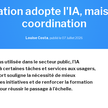
ation adopte l'IA, ma
coordination
Louise Costa
,
publié le 07 Juillet 2026
s utilisée dans le secteur public, l'IA
à certaines tâches et services aux usagers,
ort souligne la nécessité de mieux
s initiatives et de renforcer la formation
ur réussir le passage à l'échelle.