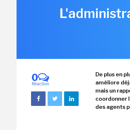
L'administr
De plus en plu
0
améliore déj
Réaction
mais un rapp
coordonner le
des agents po