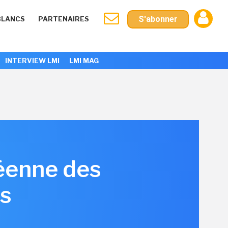
S'abonner
BLANCS
PARTENAIRES
INTERVIEW LMI
LMI MAG
péenne des
is