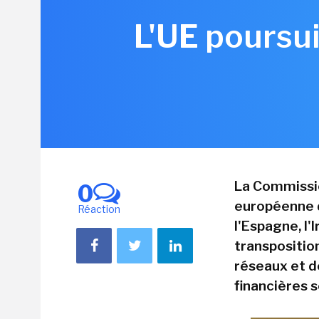
L'UE poursui
La Commissio
0
européenne d
Réaction
l'Espagne, l'
transposition
réseaux et d
financières s