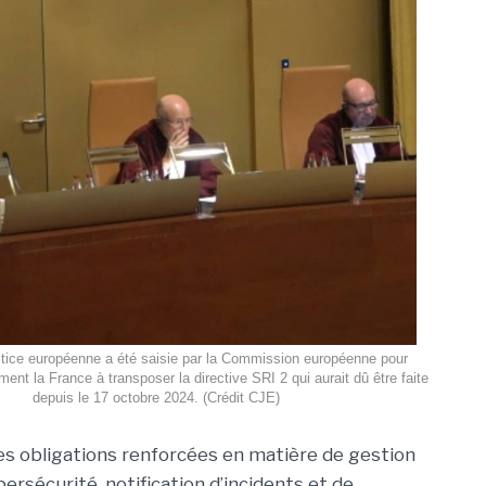
tice européenne a été saisie par la Commission européenne pour
ent la France à transposer la directive SRI 2 qui aurait dû être faite
depuis le 17 octobre 2024. (Crédit CJE)
es obligations renforcées en matière de gestion
ersécurité, notification d’incidents et de