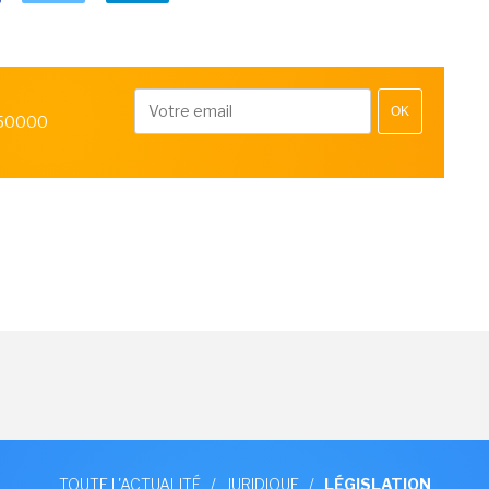
OK
 50000
TOUTE L'ACTUALITÉ
/
JURIDIQUE
/
LÉGISLATION