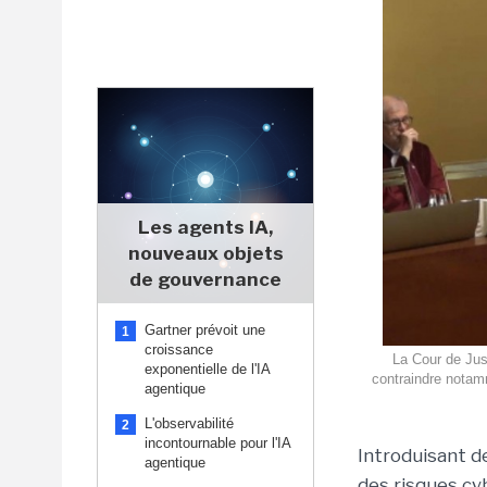
Les agents IA,
nouveaux objets
de gouvernance
Gartner prévoit une
1
croissance
La Cour de Jus
exponentielle de l'IA
contraindre notamm
agentique
L'observabilité
2
incontournable pour l'IA
Introduisant d
agentique
des risques cyb