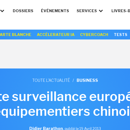
DOSSIERS
ÉVÉNEMENTS
SERVICES
LIVRES-
ARTE BLANCHE
ACCÉLERATEUR IA
CYBERCOACH
TESTS
TOUTE L'ACTUALITÉ
/
BUSINESS
te surveillance euro
quipementiers chino
Didier Barathon
,
publié le 19 Avril 2013