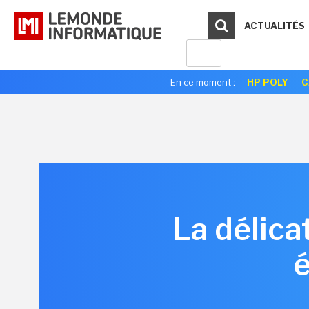
ACTUALITÉS
En ce moment :
HP POLY
C
La délica
é