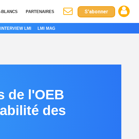
S'abonner
S-BLANCS
PARTENAIRES
INTERVIEW LMI
LMI MAG
s de l'OEB
abilité des