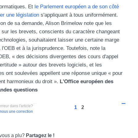
ormatiques. Et
le Parlement européen a de son côté
er une législation
s'appliquant à tous uniformément.
tion de sa demande, Alison Brimelow note que les
oi sur les brevets, conscients du caractère changeant
echnologies, souhaitaient laisser une certaine marge
'OEB et à la jurisprudence. Toutefois, note la
'OEB, « des décisions divergentes des cours d'appel
certitude » autour des brevets logiciels, et les
les ont soulevées appellent une réponse unique « pour
nt harmonieux du droit ».
L'Office européen des
andes questions
rreur dans l'article?
1
2
nous une correction
 vous a plu?
Partagez le !