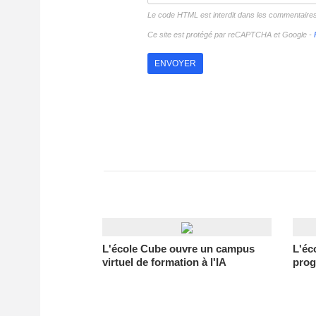
Le code HTML est interdit dans les commentaire
Ce site est protégé par reCAPTCHA et Google -
L'école Cube ouvre un campus
L'éc
virtuel de formation à l'IA
prog