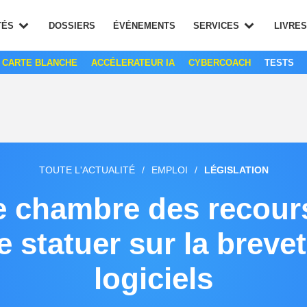
TÉS
DOSSIERS
ÉVÉNEMENTS
SERVICES
LIVRE
CARTE BLANCHE
ACCÉLERATEUR IA
CYBERCOACH
TESTS
TOUTE L'ACTUALITÉ
/
EMPLOI
/
LÉGISLATION
 chambre des recour
 statuer sur la brevet
logiciels