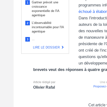
Gartner prévoit une
1
programmes inf
croissance
exponentielle de l'IA
échoué à élabor
agentique
Dans l'introduc
L'observabilité
2
auteurs de la l
incontournable pour l'IA
des nouvelles t
agentique
de manoeuvre à l
...
3
présidente de l
LIRE LE DOSSIER
ont créé de l'in
questions qu'el
un développeme
brevets veut des réponses à quatre gr
Article rédigé par
Une e
Proposez-
Olivier Rafal
Cet article