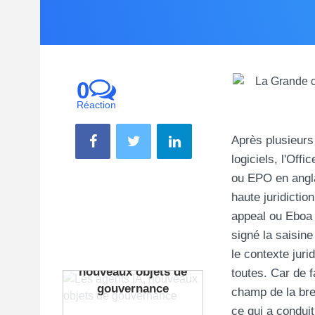
0
Réaction
Après plusieurs 
logiciels, l'Of
ou EPO en angla
haute juridicti
appeal ou Eboa 
signé la saisine
le contexte juri
Les agents IA,
nouveaux objets de
toutes. Car de f
gouvernance
champ de la bre
ce qui a condui