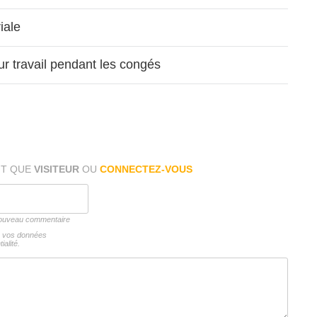
iale
ur travail pendant les congés
NT QUE
VISITEUR
OU
CONNECTEZ-VOUS
 nouveau commentaire
ns vos données
ialité.