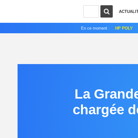
ACTUALI
En ce moment :
HP POLY
La Grande
chargée de