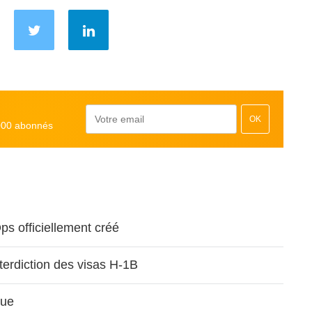
OK
000 abonnés
s officiellement créé
nterdiction des visas H-1B
que