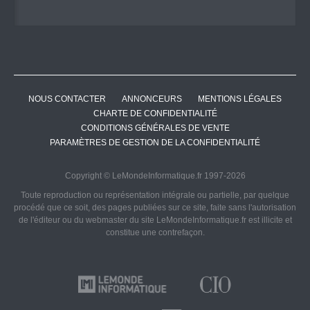
NOUS CONTACTER
ANNONCEURS
MENTIONS LÉGALES
CHARTE DE CONFIDENTIALITÉ
CONDITIONS GÉNÉRALES DE VENTE
PARAMÈTRES DE GESTION DE LA CONFIDENTIALITÉ
Copyright © LeMondeInformatique.fr 1997-2026
Toute reproduction ou représentation intégrale ou partielle, par quelque
procédé que ce soit, des pages publiées sur ce site, faite sans l'autorisation
de l'éditeur ou du webmaster du site LeMondeInformatique.fr est illicite et
constitue une contrefaçon.