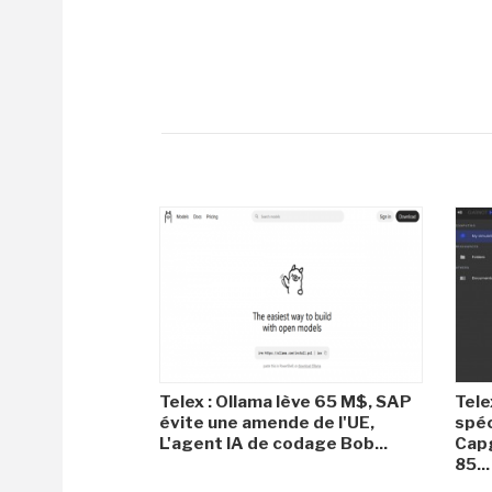
Telex : Ollama lève 65 M$, SAP
Tele
évite une amende de l'UE,
spéc
L'agent IA de codage Bob...
Capg
85...