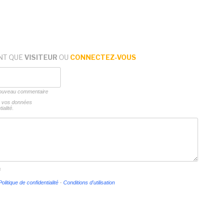
NT QUE
VISITEUR
OU
CONNECTEZ-VOUS
 nouveau commentaire
ns vos données
ialité.
s
Politique de confidentialité
-
Conditions d'utilisation