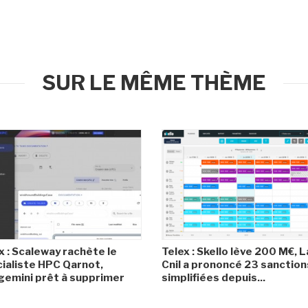
SUR LE MÊME THÈME
x : Scaleway rachète le
Telex : Skello lève 200 M€, L
ialiste HPC Qarnot,
Cnil a prononcé 23 sanction
emini prêt à supprimer
simplifiées depuis...