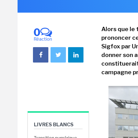
Alors que le
0
prononcer ce 
Réaction
Sigfox par Un
donner son au
constituerai
campagne pré
LIVRES BLANCS
Transition numérique