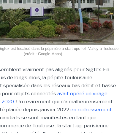
igfox est localisé dans la pépinière à start-ups IoT Valley à Toulouse.
(crédit : Google Maps)
semblent vraiment pas alignés pour Sigfox. En
uis de longs mois, la pépite toulousaine
 spécialisée dans les réseaux bas débit et basse
 pour objets connectés
avait opéré un virage
n 2020
. Un revirement qui n'a malheureusement
été placée depuis janvier 2022
en redressement
s candiats se sont manifestés en tant que
 commerce de Toulouse : la start-up parisienne