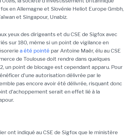
in Oteis, la société d'investissement britannique
Sigfox en Allemagne et Slovénie Heliot Europe Gmbh,
Taïwan et Singapour, Unabiz.
 aux yeux des dirigeants et du CSE de Sigfox avec
riés sur 180, même si un point de vigilance en
ésorerie
a été pointé
par Antoine Maër, élu au CSE
ommerce de Toulouse doit rendre dans quelques
022, un point de blocage est cependant apparu. Pour
bénéficer d'une autorisation délivrée par le
semble pas encore avoir été délivrée, risquant donc
nt d'achoppement serait en effet lié à la
gapour.
er ont indiqué au CSE de Sigfox que le ministère