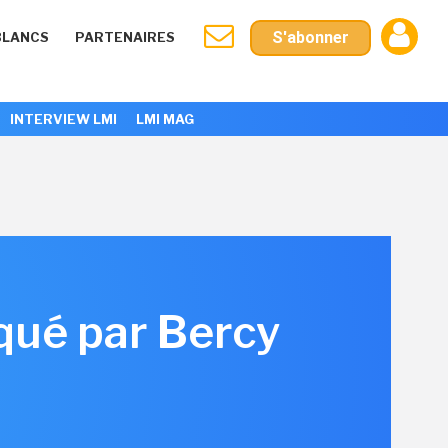
S'abonner
BLANCS
PARTENAIRES
INTERVIEW LMI
LMI MAG
oqué par Bercy