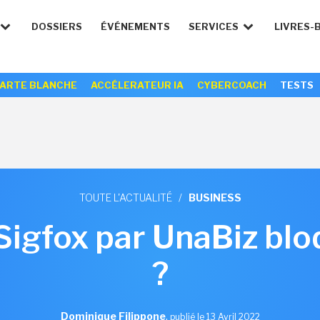
DOSSIERS
ÉVÉNEMENTS
SERVICES
LIVRES-
ARTE BLANCHE
ACCÉLERATEUR IA
CYBERCOACH
TESTS
TOUTE L'ACTUALITÉ
/
BUSINESS
Sigfox par UnaBiz bl
?
Dominique Filippone
,
publié le 13 Avril 2022