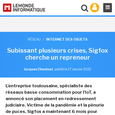
RÉSEAU
/
INTERNET DES OBJETS
Subissant plusieurs crises, Sigfox
cherche un repreneur
Jacques Cheminat
,
publié le 27 Janvier 2022
L'entreprise toulousaine, spécialiste des
réseaux basse consommation pour l'IoT, a
annoncé son placement en redressement
judiciaire. Victime de la pandémie et la pénurie
de puces, Sigfox a maintenant 6 mois pour