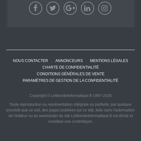
NOUS CONTACTER
ANNONCEURS
MENTIONS LÉGALES
CHARTE DE CONFIDENTIALITÉ
CONDITIONS GÉNÉRALES DE VENTE
PARAMÈTRES DE GESTION DE LA CONFIDENTIALITÉ
Copyright © LeMondeInformatique.fr 1997-2026
Toute reproduction ou représentation intégrale ou partielle, par quelque
procédé que ce soit, des pages publiées sur ce site, faite sans l'autorisation
de l'éditeur ou du webmaster du site LeMondeInformatique.fr est illicite et
constitue une contrefaçon.