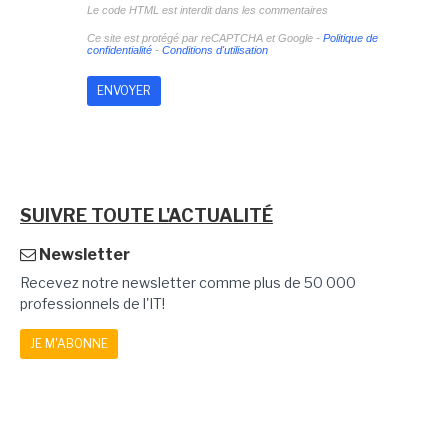
Le code HTML est interdit dans les commentaires
Ce site est protégé par reCAPTCHA et Google -
Politique de
confidentialité
-
Conditions d'utilisation
SUIVRE TOUTE L'ACTUALITÉ
Newsletter
Recevez notre newsletter comme plus de 50 000
professionnels de l'IT!
JE M'ABONNE