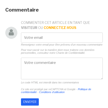
Commentaire
COMMENTER CET ARTICLE EN TANT QUE
VISITEUR
OU
CONNECTEZ-VOUS
Renseignez votre email pour être prévenu d'un nouveau commentaire
Pour tout savoir sur la manière dont nous traitons vos données
personnelles, consultez notre
Charte de Confidentialité.
Le code HTML est interdit dans les commentaires
Ce site est protégé par reCAPTCHA et Google -
Politique de
confidentialité
-
Conditions d'utilisation