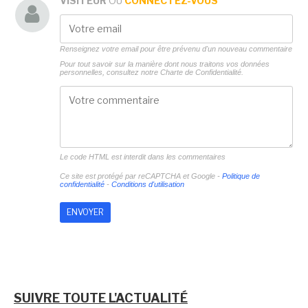
VISITEUR
OU
CONNECTEZ-VOUS
Renseignez votre email pour être prévenu d'un nouveau commentaire
Pour tout savoir sur la manière dont nous traitons vos données
personnelles, consultez notre
Charte de Confidentialité.
Le code HTML est interdit dans les commentaires
Ce site est protégé par reCAPTCHA et Google -
Politique de
confidentialité
-
Conditions d'utilisation
SUIVRE TOUTE L'ACTUALITÉ