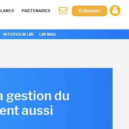
S'abonner
BLANCS
PARTENAIRES
INTERVIEW LMI
LMI MAG
a gestion du
ent aussi