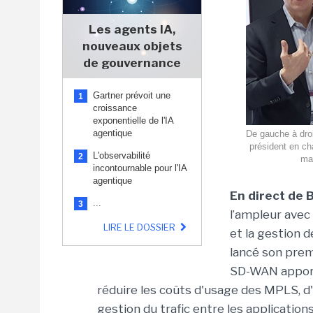
Les agents IA,
nouveaux objets
de gouvernance
Gartner prévoit une
1
croissance
exponentielle de l'IA
agentique
De gauche à droi
président en ch
L'observabilité
2
mar
incontournable pour l'IA
agentique
En direct de 
...
3
l’ampleur avec l
LIRE LE DOSSIER
et la gestion d
lancé son prem
SD-WAN apport
réduire les coûts d'usage des MPLS, d
gestion du trafic entre les application