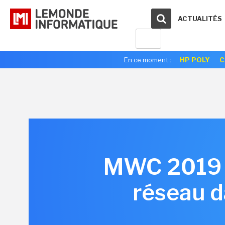
ACTUALITÉS
En ce moment :
HP POLY
C
MWC 2019 : 
réseau d