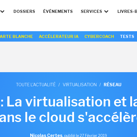
DOSSIERS
ÉVÉNEMENTS
SERVICES
LIVRES-
ARTE BLANCHE
ACCÉLERATEUR IA
CYBERCOACH
TESTS
TOUTE L'ACTUALITÉ
/
VIRTUALISATION
/
RÉSEAU
La virtualisation et l
ans le cloud s'accélèr
Nicolas Certes
,
publié le 27 Février 2019