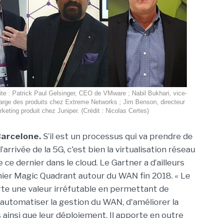
te : Patrick Paul Gelsinger, CEO de VMware ; Nabil Bukhari, vice-
arge des produits chez Extreme Networks ; Jim Benson, directeur
keting produit chez Juniper. (Crédit : Nicolas Certes)
Barcelone.
S’il est un processus qui va prendre de
’arrivée de la 5G, c'est bien la virtualisation réseau
e ce dernier dans le cloud. Le Gartner a d’ailleurs
ier Magic Quadrant autour du WAN fin 2018. « Le
e une valeur irréfutable en permettant de
'automatiser la gestion du WAN, d'améliorer la
s ainsi que leur déploiement. Il apporte en outre