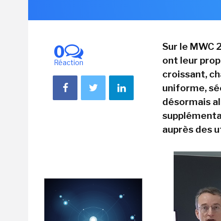
Sur le MWC 2
0
ont leur prop
Réaction
croissant, c
uniforme, séc
désormais all
supplémentai
auprès des ut