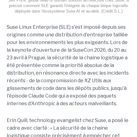
Jeff Price, global head of domain solution architecture chez Suse, a
précisé comment SLE garantit l'intégrité de chaque brique logicielle
déployée dans l'écosystème Suse AI et au-delà. (Crédit S.L.)
Suse Linux Enterprise (
SLE
) s'est imposé depuis ses
origines comme une distribution d'entreprise taillée
pour les environnements les plus exigeants. Lors de
la keynote d'ouverture de la SuseCon 2026, du 20 au
23 avril à Prague, la sécurité de la chaîne logistique a
été présentée comme la priorité absolue de la
distribution, en résonance directe avec les incidents
récents - de la compromission de XZ Utils aux
glissements de code dans les dépôts publics, jusqu'à
l'épisode Claude Code qui a exposé des paquets
internes d'Anthropic à des acteurs malveillants.
Erin Quill, technology evangelist chez Suse, a posé le
cadre avec clarté : « La sécurité de la chaîne
logistique consiste précisément à empêcher cet