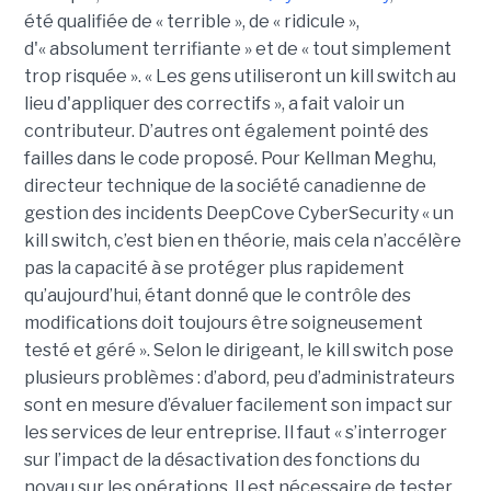
été qualifiée de « terrible », de « ridicule »,
d'« absolument terrifiante » et de « tout simplement
trop risquée ». « Les gens utiliseront un kill switch au
lieu d'appliquer des correctifs », a fait valoir un
contributeur. D’autres ont également pointé des
failles dans le code proposé. Pour Kellman Meghu,
directeur technique de la société canadienne de
gestion des incidents DeepCove CyberSecurity « un
kill switch, c’est bien en théorie, mais cela n’accélère
pas la capacité à se protéger plus rapidement
qu’aujourd’hui, étant donné que le contrôle des
modifications doit toujours être soigneusement
testé et géré ». Selon le dirigeant, le kill switch pose
plusieurs problèmes : d’abord, peu d’administrateurs
sont en mesure d’évaluer facilement son impact sur
les services de leur entreprise. Il faut « s’interroger
sur l’impact de la désactivation des fonctions du
noyau sur les opérations. Il est nécessaire de tester