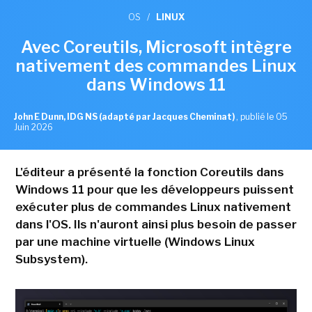
OS
/
LINUX
Avec Coreutils, Microsoft intègre
nativement des commandes Linux
dans Windows 11
John E Dunn, IDG NS (adapté par Jacques Cheminat)
,
publié le 05
Juin 2026
L'éditeur a présenté la fonction Coreutils dans
Windows 11 pour que les développeurs puissent
exécuter plus de commandes Linux nativement
dans l'OS. Ils n'auront ainsi plus besoin de passer
par une machine virtuelle (Windows Linux
Subsystem).