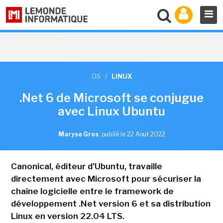
OS
/
LINUX
.Net 6 de Microsoft se conjugue
avec Linux Ubuntu
Maryse Gros
,
publié le 22 Aout 2022
Canonical, éditeur d'Ubuntu, travaille
directement avec Microsoft pour sécuriser la
chaîne logicielle entre le framework de
développement .Net version 6 et sa distribution
Linux en version 22.04 LTS.