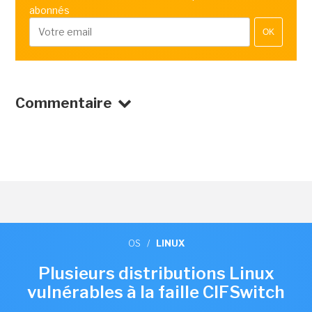
abonnés
OK
Commentaire
OS
/
LINUX
Plusieurs distributions Linux
vulnérables à la faille CIFSwitch