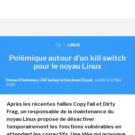
OS
/
LINUX
Polémique autour d'un kill switch
pour le noyau Linux
Howard Solomon, CSO (adaptation Jean Elyan)
,
publié le 12 Mai
2026
Après les récentes failles Copy Fail et Dirty
Frag, un responsable de la maintenance du
noyau Linux propose de désactiver
temporairement les fonctions vulnérables en
attendant les correctifs. Une idée qui provoque