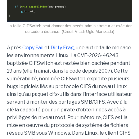
La faille CIFSwitch peut donner des accès administrateur et exécuter
du code à distance. (Crédit Viladi Oglu Manizada)
Après
Copy Fail
et
Dirty Frag
, une autre faille menace
les environnements Linux. La CVE-2026-46243,
baptisée CIFSwitch est restée bien cachée pendant
19 ans (elle traînait dans le code depuis 2007). Cette
vulnérabilité, nommée CIFSwitch, exploite plusieurs
bugs logiciels liés au protocole CIFS du noyau Linux
ainsi qu’au paquet cifs-utils dans l’interface utilisateur
servant à monter des partages SMB/CIFS. Avec à la
clé la capacité pour un pirate d'obtenir des accès à
privilèges de niveau root. Pour mémoire, CIFS est la
mise en oeuvre du protocole de système de fichiers
réseau SMB sous Windows. Dans Linux, le client CIFS