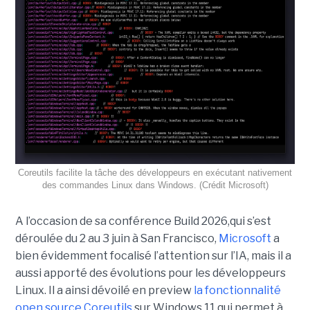
Coreutils facilite la tâche des développeurs en exécutant nativement
des commandes Linux dans Windows. (Crédit Microsoft)
A l’occasion de sa conférence Build 2026,qui s’est
déroulée du 2 au 3 juin à San Francisco,
Microsoft
a
bien évidemment focalisé l’attention sur l’IA, mais il a
aussi apporté des évolutions pour les développeurs
Linux. Il a ainsi dévoilé en preview
la fonctionnalité
open source Coreutils
sur Windows 11 qui permet à