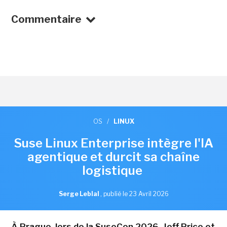
Commentaire
OS
/
LINUX
Suse Linux Enterprise intègre l'IA
agentique et durcit sa chaîne
logistique
Serge Leblal
,
publié le 23 Avril 2026
À Prague, lors de la SuseCon 2026, Jeff Price et