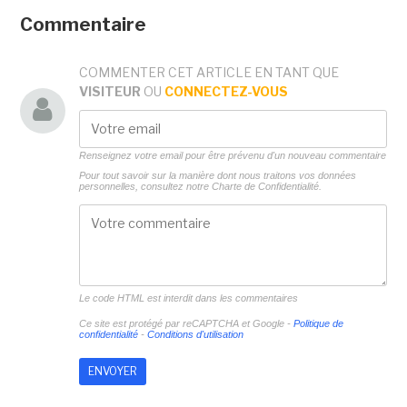
Commentaire
COMMENTER CET ARTICLE EN TANT QUE
VISITEUR
OU
CONNECTEZ-VOUS
Renseignez votre email pour être prévenu d'un nouveau commentaire
Pour tout savoir sur la manière dont nous traitons vos données
personnelles, consultez notre
Charte de Confidentialité.
Le code HTML est interdit dans les commentaires
Ce site est protégé par reCAPTCHA et Google -
Politique de
confidentialité
-
Conditions d'utilisation