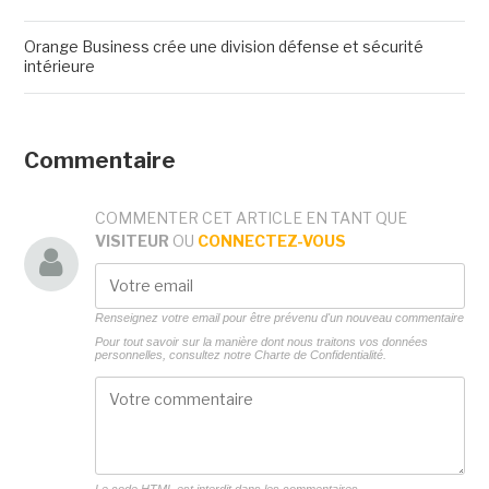
Orange Business crée une division défense et sécurité
intérieure
Commentaire
COMMENTER CET ARTICLE EN TANT QUE
VISITEUR
OU
CONNECTEZ-VOUS
Renseignez votre email pour être prévenu d'un nouveau commentaire
Pour tout savoir sur la manière dont nous traitons vos données
personnelles, consultez notre
Charte de Confidentialité.
Le code HTML est interdit dans les commentaires