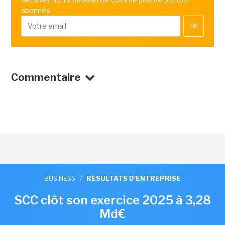
abonnés
OK
Commentaire
BUSINESS
/
RÉSULTATS D'ENTREPRISE
SCC clôt son exercice 2025 à 3,28
Md€