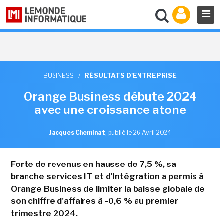
BUSINESS
/
RÉSULTATS D'ENTREPRISE
Orange Business débute 2024
avec une croissance atone
Jacques Cheminat
,
publié le 26 Avril 2024
Forte de revenus en hausse de 7,5 %, sa
branche services IT et d'Intégration a permis à
Orange Business de limiter la baisse globale de
son chiffre d'affaires à -0,6 % au premier
trimestre 2024.