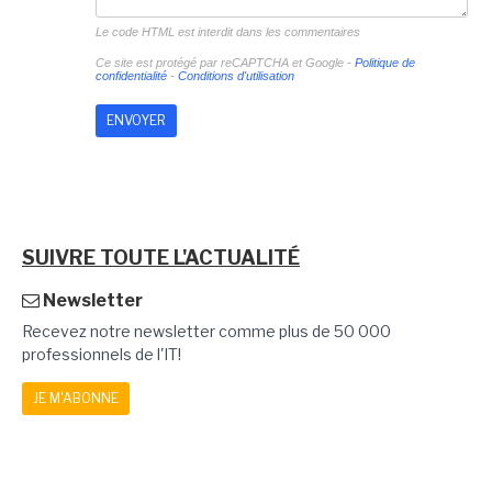
Le code HTML est interdit dans les commentaires
Ce site est protégé par reCAPTCHA et Google -
Politique de
confidentialité
-
Conditions d'utilisation
SUIVRE TOUTE L'ACTUALITÉ
Newsletter
Recevez notre newsletter comme plus de 50 000
professionnels de l'IT!
JE M'ABONNE