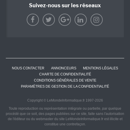
Suivez-nous sur les réseaux
NOUS CONTACTER
ANNONCEURS
MENTIONS LÉGALES
CHARTE DE CONFIDENTIALITÉ
CONDITIONS GÉNÉRALES DE VENTE
PARAMÈTRES DE GESTION DE LA CONFIDENTIALITÉ
Copyright © LeMondeInformatique.fr 1997-2026
Toute reproduction ou représentation intégrale ou partielle, par quelque
procédé que ce soit, des pages publiées sur ce site, faite sans l'autorisation
de l'éditeur ou du webmaster du site LeMondeInformatique.fr est illicite et
constitue une contrefaçon.