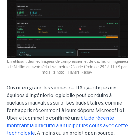
En utilisant des techniques de compression et de cache, un ingénieur
de Netflix dit avoir réduit sa facture Claude Code de 287 à 110 $ par
mois. (Photo : Hans/Pixabay)
Ouvrir en grand les vannes de l'IA agentique aux
équipes d'ingénierie logicielle peut conduire à
quelques mauvaises surprises budgétaires, comme
l'ont appris récemment à leurs dépens Microsoft et
Uber et comme l'a confirmé une
étude récente
montrant la difficulté à anticiper les coûts avec cette
technologie
. A moins qu'un projet open source,