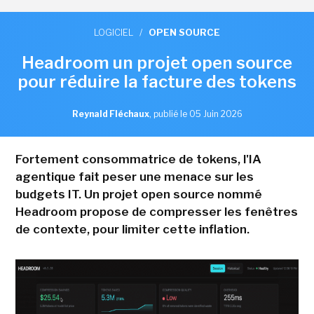
LOGICIEL
/
OPEN SOURCE
Headroom un projet open source
pour réduire la facture des tokens
Reynald Fléchaux
,
publié le 05 Juin 2026
Fortement consommatrice de tokens, l'IA
agentique fait peser une menace sur les
budgets IT. Un projet open source nommé
Headroom propose de compresser les fenêtres
de contexte, pour limiter cette inflation.