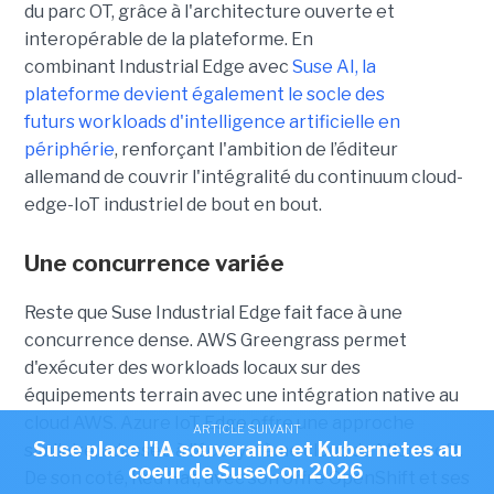
du parc OT, grâce à l'architecture ouverte et
interopérable de la plateforme. En
combinant Industrial Edge avec
Suse AI, la
plateforme devient également le socle des
futurs workloads d'intelligence artificielle en
périphérie
, renforçant l'ambition de l’éditeur
allemand de couvrir l'intégralité du continuum cloud-
edge-IoT industriel de bout en bout.
Une concurrence variée
Reste que Suse Industrial Edge fait face à une
concurrence dense. AWS Greengrass permet
d'exécuter des workloads locaux sur des
équipements terrain avec une intégration native au
cloud AWS. Azure IoT Edge offre une approche
ARTICLE SUIVANT
Suse place l'IA souveraine et Kubernetes au
similaire, adossée à l'écosystème cloud de Microsoft.
coeur de SuseCon 2026
De son coté, Red Hat, avec son offre OpenShift et ses