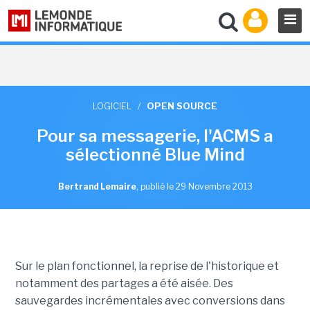
LOGICIEL
/
OPEN SOURCE
Pour sa messagerie, l'ACMS a
sélectionné Blue Mind
Bertrand Lemaire
,
publié le 29 Novembre 2013
Sur le plan fonctionnel, la reprise de l'historique et
notamment des partages a été aisée. Des
sauvegardes incrémentales avec conversions dans