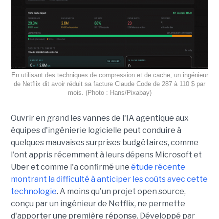
En utilisant des techniques de compression et de cache, un ingénieur
de Netflix dit avoir réduit sa facture Claude Code de 287 à 110 $ par
mois. (Photo : Hans/Pixabay)
Ouvrir en grand les vannes de l'IA agentique aux
équipes d'ingénierie logicielle peut conduire à
quelques mauvaises surprises budgétaires, comme
l'ont appris récemment à leurs dépens Microsoft et
Uber et comme l'a confirmé une
étude récente
montrant la difficulté à anticiper les coûts avec cette
technologie
. A moins qu'un projet open source,
conçu par un ingénieur de Netflix, ne permette
d'apporter une première réponse. Développé par