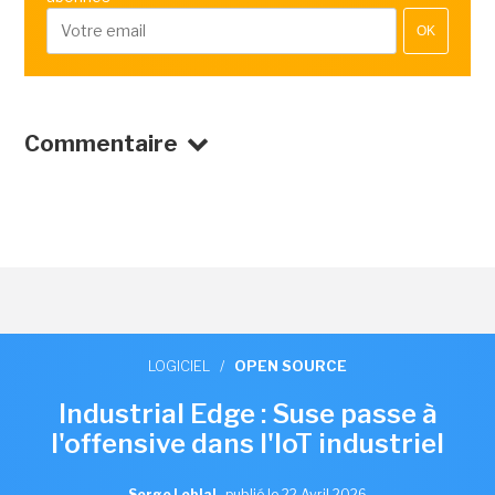
OK
Commentaire
LOGICIEL
/
OPEN SOURCE
Industrial Edge : Suse passe à
l'offensive dans l'IoT industriel
Serge Leblal
,
publié le 22 Avril 2026