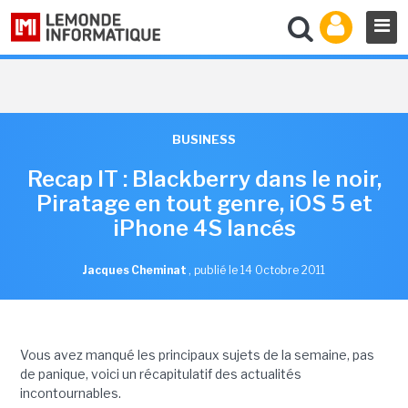
BUSINESS
Recap IT : Blackberry dans le noir,
Piratage en tout genre, iOS 5 et
iPhone 4S lancés
Jacques Cheminat
,
publié le 14 Octobre 2011
Vous avez manqué les principaux sujets de la semaine, pas
de panique, voici un récapitulatif des actualités
incontournables.