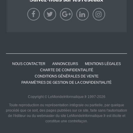
NOUS CONTACTER
ANNONCEURS
MENTIONS LÉGALES
CHARTE DE CONFIDENTIALITÉ
CONDITIONS GÉNÉRALES DE VENTE
PARAMÈTRES DE GESTION DE LA CONFIDENTIALITÉ
Copyright © LeMondeInformatique.fr 1997-2026
Toute reproduction ou représentation intégrale ou partielle, par quelque
procédé que ce soit, des pages publiées sur ce site, faite sans l'autorisation
de l'éditeur ou du webmaster du site LeMondeInformatique.fr est illicite et
constitue une contrefaçon.