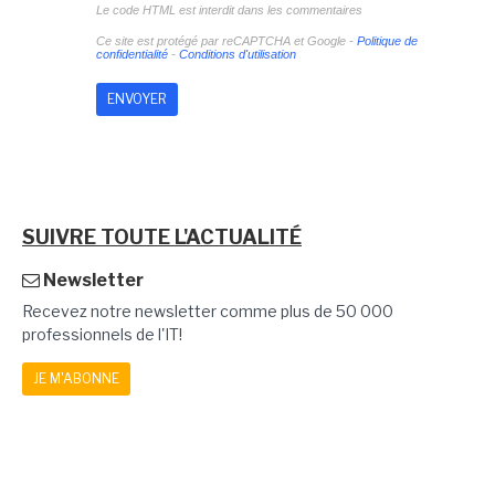
Le code HTML est interdit dans les commentaires
Ce site est protégé par reCAPTCHA et Google -
Politique de
confidentialité
-
Conditions d'utilisation
SUIVRE TOUTE L'ACTUALITÉ
Newsletter
Recevez notre newsletter comme plus de 50 000
professionnels de l'IT!
JE M'ABONNE