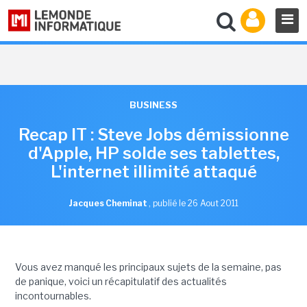
BUSINESS
Recap IT : Steve Jobs démissionne
d'Apple, HP solde ses tablettes,
L'internet illimité attaqué
Jacques Cheminat
,
publié le 26 Aout 2011
Vous avez manqué les principaux sujets de la semaine, pas
de panique, voici un récapitulatif des actualités
incontournables.