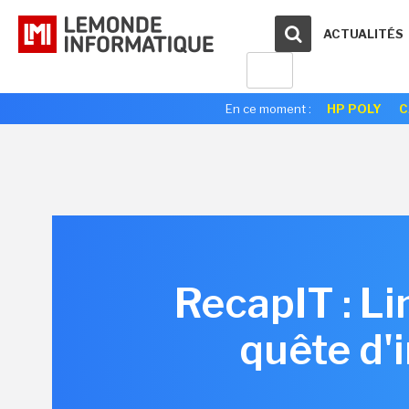
ACTUALITÉS
En ce moment :
HP POLY
C
RecapIT : Li
quête d'