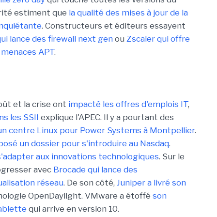
urité estiment que
la qualité des mises à jour de la
inquiétante
. Constructeurs et éditeurs essayent
ui lance des firewall next gen
ou
Zscaler qui offre
es menaces APT
.
août et la crise ont
impacté les offres d'emplois IT
,
ns les SSII
explique l'APEC. Il y a pourtant des
un centre Linux pour Power Systems à Montpellier
.
posé un dossier pour s'introduire au Nasdaq
.
e s'adapter aux innovations technologiques
. Sur le
rogresser avec
Brocade qui lance des
alisation réseau
. De son côté,
Juniper a livré son
hnologie OpenDaylight. VMware a étoffé
son
ablette
qui arrive en version 10.