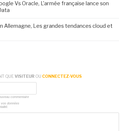
Google Vs Oracle, L'armée française lance son
Data
 en Allemagne, Les grandes tendances cloud et
NT QUE
VISITEUR
OU
CONNECTEZ-VOUS
 nouveau commentaire
ns vos données
ialité.