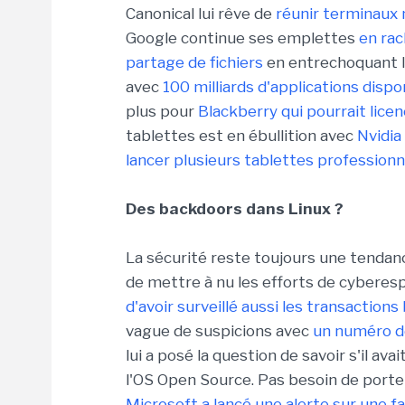
Canonical lui rêve de
réunir terminaux
Google continue ses emplettes
en rac
partage de fichiers
en entrechoquant l
avec
100 milliards d'applications disp
plus pour
Blackberry qui pourrait licen
tablettes est en ébullition avec
Nvidia
lancer plusieurs tablettes profession
Des backdoors dans Linux ?
La sécurité reste toujours une tendanc
de mettre à nu les efforts de cybere
d'avoir surveillé aussi les transactions
vague de suspicions avec
un numéro de
lui a posé la question de savoir s'il a
l'OS Open Source. Pas besoin de porte
Microsoft a lancé une alerte sur une fa