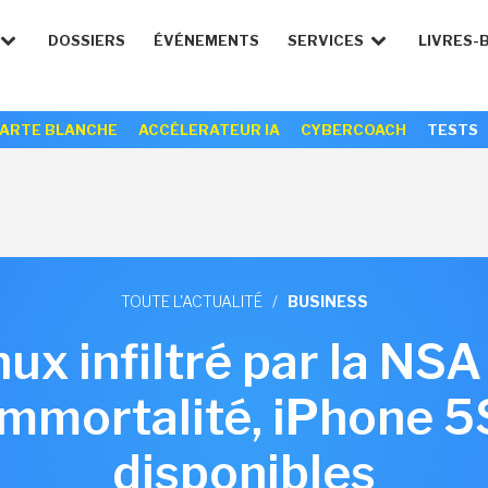
DOSSIERS
ÉVÉNEMENTS
SERVICES
LIVRES-
ARTE BLANCHE
ACCÉLERATEUR IA
CYBERCOACH
TESTS
TOUTE L'ACTUALITÉ
/
BUSINESS
nux infiltré par la NSA
immortalité, iPhone 5S
disponibles