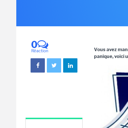
0
Vous avez manq
Réaction
panique, voici 