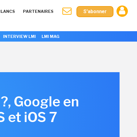
S'abonner
BLANCS
PARTENAIRES
INTERVIEW LMI
LMI MAG
 ?, Google en
 et iOS 7