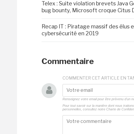
Telex : Suite violation brevets Java 
bug bounty, Microsoft croque Citus 
Recap IT : Piratage massif des élus
cybersécurité en 2019
Commentaire
COMMENTER CET ARTICLE EN TA
Renseignez votre email pour être prévenu d'un
Pour tout savoir sur la manière dont nous traito
personnelles, consultez notre
Charte de Confident