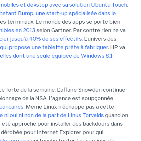
 mobiles et dekstop avec sa solution Ubuntu Touch
.
hetant Bump, une start-up spécialisée dans le
es terminaux. Le monde des apps se porte bien
onibles en 2013
selon Gartner. Par contre rien ne va
cier jusqu'à 40% de ses effectifs
. L'univers des
 qui propose une tablette prête à fabriquer
. HP va
nelles dont une seule équipée de Windows 8.1
.
e forte de la semaine. L'affaire Snowden continue
spionnage de la NSA. L'agence est soupçonnée
 bancaires
. Même Linux n'échappe pas à cette
 ni oui ni non de la part de Linus Torvalds
quand on
vait été approché pour installer des backdoors dans
 dérobée pour Internet Explorer pour qui
ille zero day
qui touche toutes les versions du