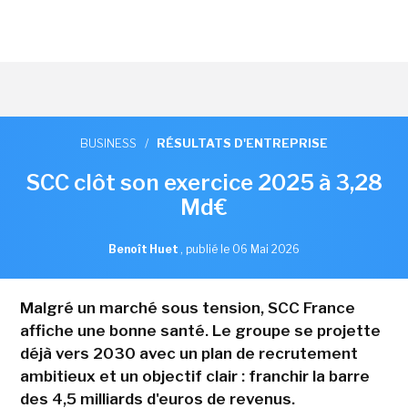
BUSINESS
/
RÉSULTATS D'ENTREPRISE
SCC clôt son exercice 2025 à 3,28
Md€
Benoît Huet
,
publié le 06 Mai 2026
Malgré un marché sous tension, SCC France
affiche une bonne santé. Le groupe se projette
déjà vers 2030 avec un plan de recrutement
ambitieux et un objectif clair : franchir la barre
des 4,5 milliards d'euros de revenus.