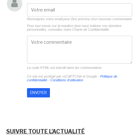
Renseignez votre email pour être prévenu d'un nouveau commentaire
Pour tout savoir sur la manière dont nous traitons vos données
personnelles, consultez notre
Charte de Confidentialité.
Le code HTML est interdit dans les commentaires
Ce site est protégé par reCAPTCHA et Google -
Politique de
confidentialité
-
Conditions d'utilisation
SUIVRE TOUTE L'ACTUALITÉ