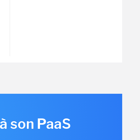
 à son PaaS