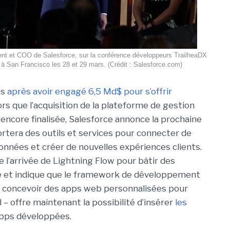
ent et COO de Salesforce, sur la conférence développeurs TrailheaDX
r, à San Francisco les 28 et 29 mars. (Crédit : Salesforce.com)
is
après avoir engagé 6,5 Md$ pour s’offrir
ors que l’acquisition de la plateforme de gestion
 encore finalisée, Salesforce annonce la prochaine
portera des outils et services pour connecter de
onnées et créer de nouvelles expériences clients.
l’arrivée de Lightning Flow pour bâtir des
e et indique que le framework de développement
 concevoir des apps web personnalisées pour
 – offre maintenant la possibilité d’insérer
les
apps développées.