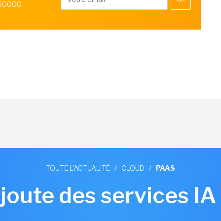
 50000
TOUTE L'ACTUALITÉ
/
CLOUD
/
PAAS
oute des services IA