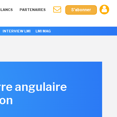
S'abonner
BLANCS
PARTENAIRES
INTERVIEW LMI
LMI MAG
rre angulaire
ion