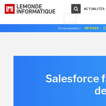
ACTUALITÉS
En ce moment :
HP POLY
C
Salesforce f
de