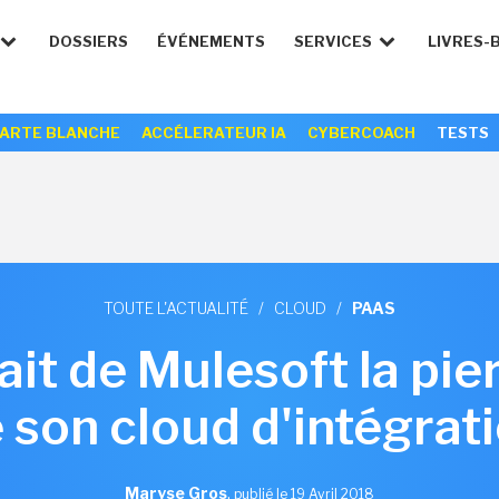
DOSSIERS
ÉVÉNEMENTS
SERVICES
LIVRES-
ARTE BLANCHE
ACCÉLERATEUR IA
CYBERCOACH
TESTS
TOUTE L'ACTUALITÉ
/
CLOUD
/
PAAS
ait de Mulesoft la pie
 son cloud d'intégrat
Maryse Gros
,
publié le 19 Avril 2018