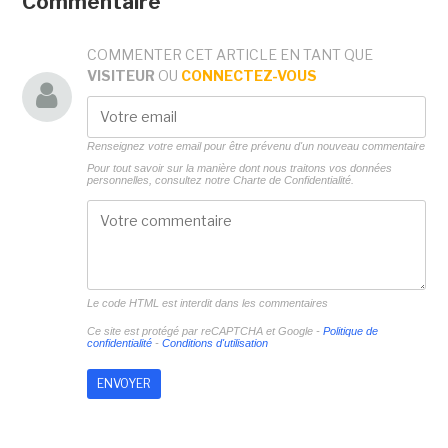
Commentaire
COMMENTER CET ARTICLE EN TANT QUE
VISITEUR
OU
CONNECTEZ-VOUS
Renseignez votre email pour être prévenu d'un nouveau commentaire
Pour tout savoir sur la manière dont nous traitons vos données
personnelles, consultez notre
Charte de Confidentialité.
Le code HTML est interdit dans les commentaires
Ce site est protégé par reCAPTCHA et Google -
Politique de
confidentialité
-
Conditions d'utilisation