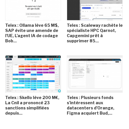
Telex : Ollama lève 65 M$,
Telex : Scaleway rachète le
SAP évite une amende de
spécialiste HPC Qarnot,
l'UE, L'agent IA de codage
Capgemini prêt à
Bob...
supprimer 85...
Telex : Skello lève 200 M€,
Telex : Plusieurs fonds
La Cnil a prononcé 23
s'intéressent aux
sanctions simplifiées
datacenters d'Orange,
depuis...
Figma acquiert Bud,...