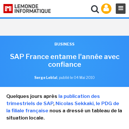
BUSINESS
SAP France entame l'année avec
confiance
Serge Leblal
,
publié le 04 Mai 2010
Quelques jours après
la publication des
trimestriels de SAP
,
Nicolas Sekkaki, le PDG de
la filiale française
nous a dressé un tableau de la
situation locale.