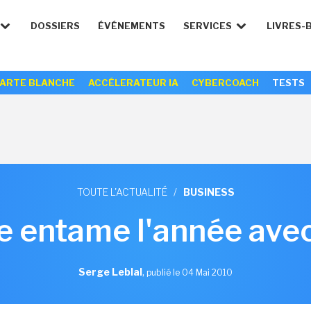
DOSSIERS
ÉVÉNEMENTS
SERVICES
LIVRES-
ARTE BLANCHE
ACCÉLERATEUR IA
CYBERCOACH
TESTS
TOUTE L'ACTUALITÉ
/
BUSINESS
 entame l'année ave
Serge Leblal
,
publié le 04 Mai 2010