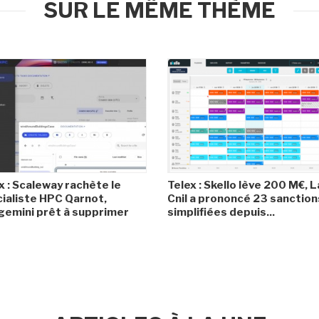
SUR LE MÊME THÈME
x : Scaleway rachète le
Telex : Skello lève 200 M€, L
ialiste HPC Qarnot,
Cnil a prononcé 23 sanction
emini prêt à supprimer
simplifiées depuis...