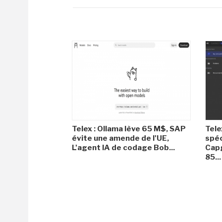
Telex : Ollama lève 65 M$, SAP
Tele
évite une amende de l'UE,
spéc
L'agent IA de codage Bob...
Capg
85...