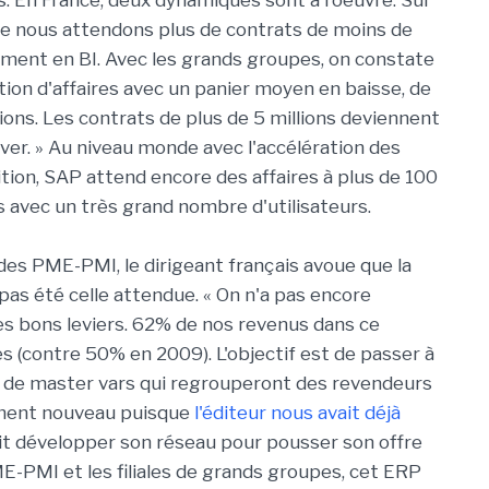
s. En France, deux dynamiques sont à l'oeuvre. Sur
me nous attendons plus de contrats de moins de
ent en BI. Avec les grands groupes, on constate
on d'affaires avec un panier moyen en baisse, de
ions. Les contrats de plus de 5 millions deviennent
ouver. » Au niveau monde avec l'accélération des
ition, SAP attend encore des affaires à plus de 100
s avec un très grand nombre d'utilisateurs.
des PME-PMI, le dirigeant français avoue que la
pas été celle attendue. « On n'a pas encore
es bons leviers. 62% de nos revenus dans ce
 (contre 50% en 2009). L'objectif est de passer à
de master vars qui regrouperont des revendeurs
iment nouveau puisque
l'éditeur nous avait déjà
it développer son réseau pour pousser son offre
-PMI et les filiales de grands groupes, cet ERP