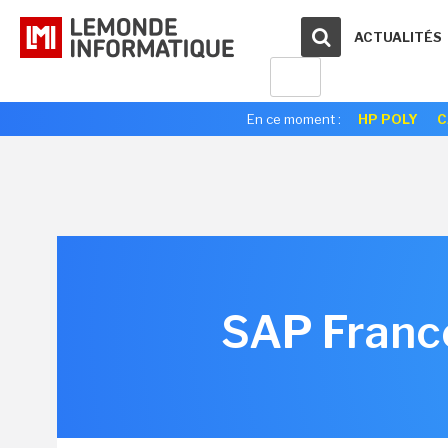
ACTUALITÉS
En ce moment :
HP POLY
C
SAP France