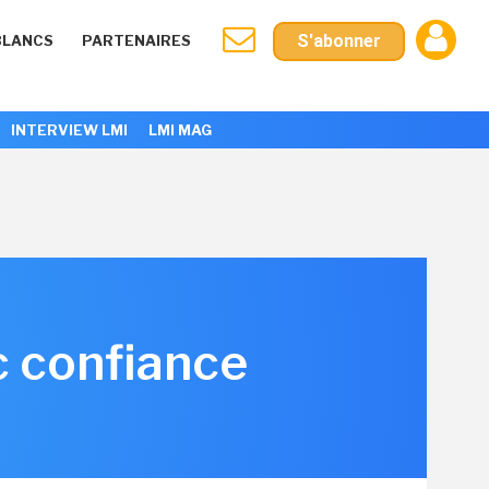
S'abonner
BLANCS
PARTENAIRES
INTERVIEW LMI
LMI MAG
c confiance