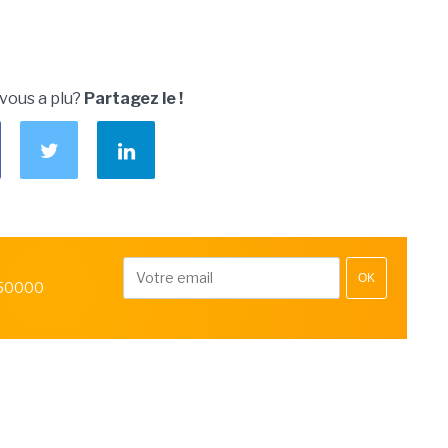
 vous a plu?
Partagez le !
OK
 50000