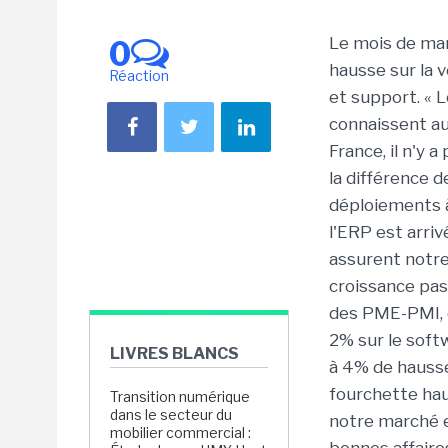
Le mois de mar
0
hausse sur la 
Réaction
et support. « 
connaissent auj
France, il n'y 
la différence d
déploiements à
l'ERP est arriv
assurent notre
croissance pas
des PME-PMI, e
2% sur le soft
LIVRES BLANCS
à 4% de hausse
fourchette ha
Transition numérique
dans le secteur du
notre marché e
mobilier commercial :