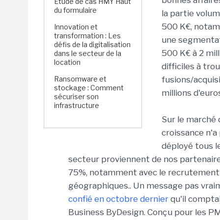
bonnes affaire
Étude de cas HMY Haut
du formulaire
la partie volu
500 K€, notamm
Innovation et
transformation : Les
une segmentati
défis de la digitalisation
500 K€ à 2 mill
dans le secteur de la
location
difficiles à tr
Ransomware et
fusions/acquis
stockage : Comment
millions d'euro
sécuriser son
infrastructure
Sur le marché 
croissance n'a 
déployé tous l
secteur proviennent de nos partenaires
75%, notamment avec le recrutement 
géographiques.. Un message pas vra
confié en octobre dernier
qu'il compta
Business ByDesign. Conçu pour les PME