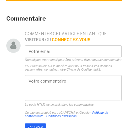
Commentaire
COMMENTER CET ARTICLE EN TANT QUE
VISITEUR
OU
CONNECTEZ-VOUS
Renseignez votre email pour être prévenu d'un nouveau commentaire
Pour tout savoir sur la manière dont nous traitons vos données
personnelles, consultez notre
Charte de Confidentialité.
Le code HTML est interdit dans les commentaires
Ce site est protégé par reCAPTCHA et Google -
Politique de
confidentialité
-
Conditions d'utilisation