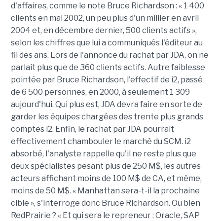
d'affaires, comme le note Bruce Richardson : « 1 400
clients en mai 2002, un peu plus d'un millier en avril
2004 et, en décembre dernier, 500 clients actifs »,
selon les chiffres que lui a communiqués l'éditeur au
fil des ans. Lors de l'annonce du rachat par JDA, on ne
parlait plus que de 360 clients actifs. Autre faiblesse
pointée par Bruce Richardson, l'effectif de i2, passé
de 6 500 personnes, en 2000, à seulement 1 309
aujourd'hui. Qui plus est, JDA devra faire en sorte de
garder les équipes chargées des trente plus grands
comptes i2. Enfin, le rachat par JDA pourrait
effectivement chambouler le marché du SCM. i2
absorbé, l'analyste rappelle qu'il ne reste plus que
deux spécialistes pesant plus de 250 M$, les autres
acteurs affichant moins de 100 M$ de CA, et même,
moins de 50 M$. « Manhattan sera-t-il la prochaine
cible », s'interroge donc Bruce Richardson. Ou bien
RedPrairie ? « Et qui sera le repreneur : Oracle, SAP