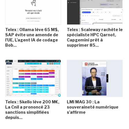
Telex : Ollama lève 65 M$,
Telex : Scaleway rachète le
SAP évite une amende de
spécialiste HPC Qarnot,
l'UE, L'agent IA de codage
Capgemini prêt à
Bob...
supprimer 85...
Telex : Skello lève 200 M€,
LMI MAG 30 : La
La Cnil a prononcé 23
souveraineté numérique
sanctions simplifiées
s'affirme
depuis...