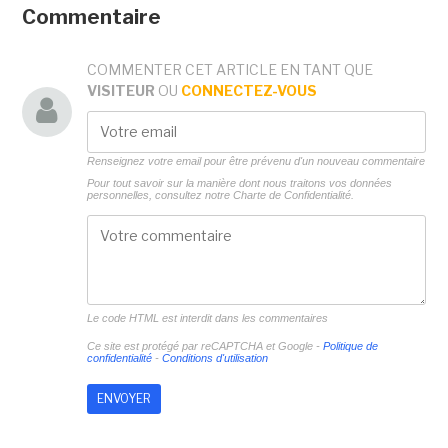
Commentaire
COMMENTER CET ARTICLE EN TANT QUE
VISITEUR
OU
CONNECTEZ-VOUS
Renseignez votre email pour être prévenu d'un nouveau commentaire
Pour tout savoir sur la manière dont nous traitons vos données
personnelles, consultez notre
Charte de Confidentialité.
Le code HTML est interdit dans les commentaires
Ce site est protégé par reCAPTCHA et Google -
Politique de
confidentialité
-
Conditions d'utilisation