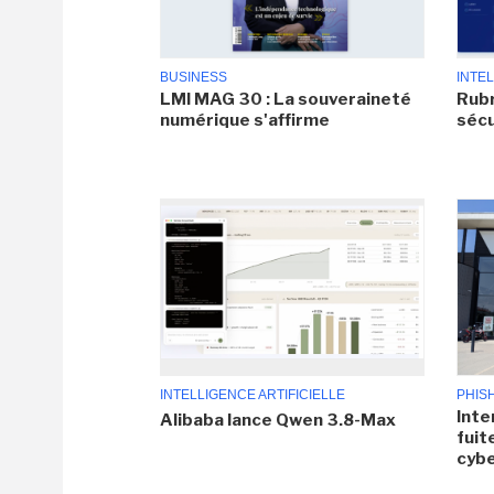
BUSINESS
INTEL
LMI MAG 30 : La souveraineté
Rubr
numérique s'affirme
sécu
INTELLIGENCE ARTIFICIELLE
PHIS
Inte
Alibaba lance Qwen 3.8-Max
fuit
cyb