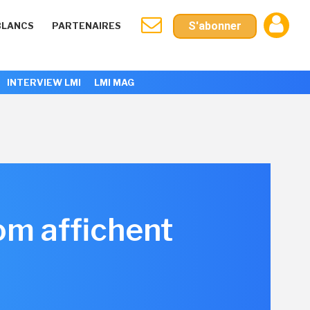
S'abonner
BLANCS
PARTENAIRES
INTERVIEW LMI
LMI MAG
om affichent