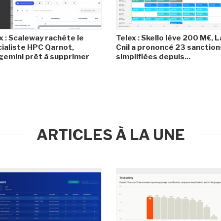
x : Scaleway rachète le
Telex : Skello lève 200 M€, L
ialiste HPC Qarnot,
Cnil a prononcé 23 sanction
emini prêt à supprimer
simplifiées depuis...
ARTICLES À LA UNE