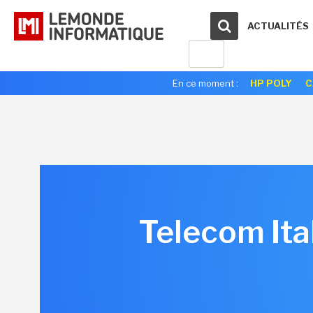
ACTUALITÉS
En ce moment :
HP POLY
C
Telecom Ita