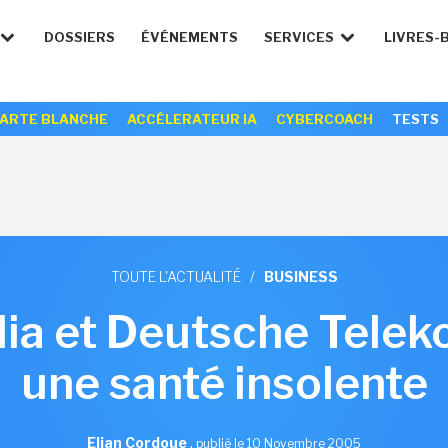
DOSSIERS
ÉVÉNEMENTS
SERVICES
LIVRES-
ARTE BLANCHE
ACCÉLERATEUR IA
CYBERCOACH
TESTS
TOUTE L'ACTUALITÉ
/
BUSINESS
lia et Deutsche Telek
une santé insolente
Elian Cordoue
,
publié le 10 Novembre 2005