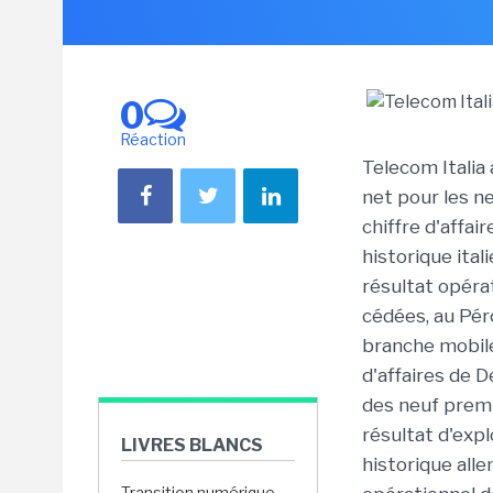
0
Réaction
Telecom Italia
net pour les n
chiffre d'affai
historique ital
résultat opéra
cédées, au Pér
branche mobile
d'affaires de 
des neuf premi
résultat d'exp
LIVRES BLANCS
historique all
Transition numérique