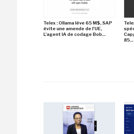
Telex : Ollama lève 65 M$, SAP
Tele
évite une amende de l'UE,
spéc
L'agent IA de codage Bob...
Capg
85...