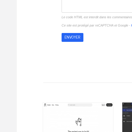
Le code HTML est interdit dans les commentaire
Ce site est protégé par reCAPTCHA et Google -