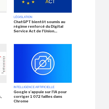
LÉGISLATION
ChatGPT bientôt soumis au
régime renforcé du Digital
Service Act de l'Union...
INTELLIGENCE ARTIFICIELLE
Google s'appuie sur l'IA pour
,
corriger 1 072 failles dans
Chrome