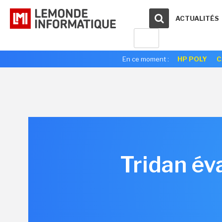
ACTUALITÉS
En ce moment :
HP POLY
C
Tridan éva