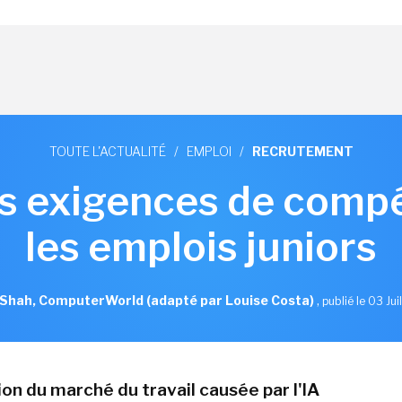
TOUTE L'ACTUALITÉ
/
EMPLOI
/
RECRUTEMENT
les exigences de com
les emplois juniors
hah, ComputerWorld (adapté par Louise Costa)
,
publié le 03 Jui
on du marché du travail causée par l'IA