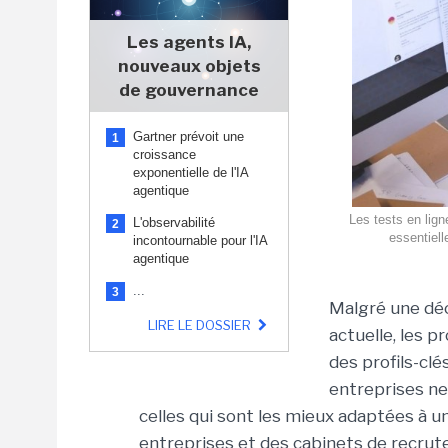
Les agents IA,
nouveaux objets
de gouvernance
Gartner prévoit une
1
croissance
exponentielle de l'IA
agentique
Les tests en lig
L'observabilité
2
essentiell
incontournable pour l'IA
agentique
...
3
Malgré une dé
LIRE LE DOSSIER
actuelle, les 
des profils-clé
entreprises ne
celles qui sont les mieux adaptées à 
entreprises et des cabinets de recrute