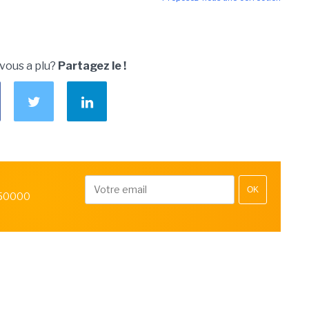
 vous a plu?
Partagez le !
OK
 50000