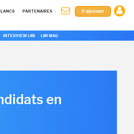
S'abonner
BLANCS
PARTENAIRES
INTERVIEW LMI
LMI MAG
andidats en