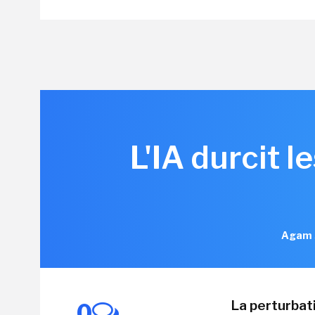
L'IA durcit 
Agam S
La perturbati
0