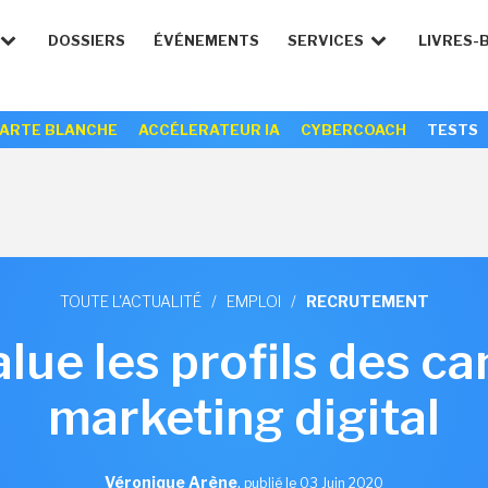
DOSSIERS
ÉVÉNEMENTS
SERVICES
LIVRES-
ARTE BLANCHE
ACCÉLERATEUR IA
CYBERCOACH
TESTS
TOUTE L'ACTUALITÉ
/
EMPLOI
/
RECRUTEMENT
lue les profils des c
marketing digital
Véronique Arène
,
publié le 03 Juin 2020