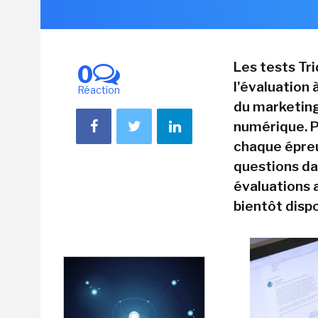
Les tests Tr
0
l'évaluation
Réaction
du marketing
numérique. Po
chaque épre
questions d
évaluations 
bientôt dispo