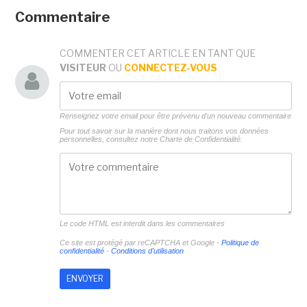
Commentaire
COMMENTER CET ARTICLE EN TANT QUE
VISITEUR
OU
CONNECTEZ-VOUS
Renseignez votre email pour être prévenu d'un nouveau commentaire
Pour tout savoir sur la manière dont nous traitons vos données
personnelles, consultez notre
Charte de Confidentialité.
Le code HTML est interdit dans les commentaires
Ce site est protégé par reCAPTCHA et Google -
Politique de
confidentialité
-
Conditions d'utilisation