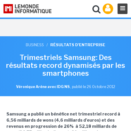
BUSINESS
/
RÉSULTATS D'ENTREPRISE
Trimestriels Samsung: Des
résultats record dynamisés par les
smartphones
Véronique Arène avec IDG NS
,
publié le 26 Octobre 2012
Samsung a publié un bénéfice net trimestriel record à
6,56 milliards de wons (4,6 milliards d'euros) et des
revenus en progression de 26% à 52,18 milliards de