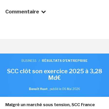
Commentaire
BUSINESS
/
RÉSULTATS D'ENTREPRISE
SCC clôt son exercice 2025 à 3,28
Md€
Benoît Huet
,
publié le 06 Mai 2026
Malgré un marché sous tension, SCC France