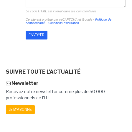
Le code HTML est interdit dans les commentaires
Ce site est protégé par reCAPTCHA et Google -
Politique de
confidentialité
-
Conditions d'utilisation
SUIVRE TOUTE L'ACTUALITÉ
Newsletter
Recevez notre newsletter comme plus de 50 000
professionnels de l'IT!
JE M'ABONNE