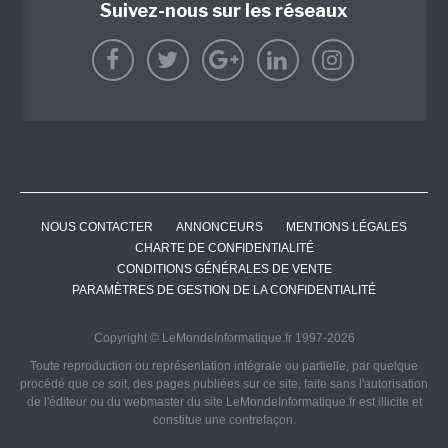
Suivez-nous sur les réseaux
NOUS CONTACTER
ANNONCEURS
MENTIONS LÉGALES
CHARTE DE CONFIDENTIALITÉ
CONDITIONS GÉNÉRALES DE VENTE
PARAMÈTRES DE GESTION DE LA CONFIDENTIALITÉ
Copyright © LeMondeInformatique.fr 1997-2026
Toute reproduction ou représentation intégrale ou partielle, par quelque
procédé que ce soit, des pages publiées sur ce site, faite sans l'autorisation
de l'éditeur ou du webmaster du site LeMondeInformatique.fr est illicite et
constitue une contrefaçon.