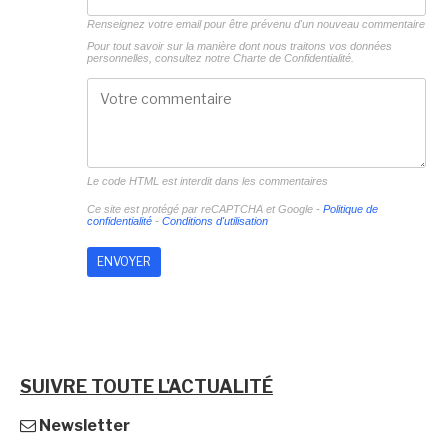
Renseignez votre email pour être prévenu d'un nouveau commentaire
Pour tout savoir sur la manière dont nous traitons vos données
personnelles, consultez notre
Charte de Confidentialité.
Le code HTML est interdit dans les commentaires
Ce site est protégé par reCAPTCHA et Google -
Politique de
confidentialité
-
Conditions d'utilisation
SUIVRE TOUTE L'ACTUALITÉ
Newsletter