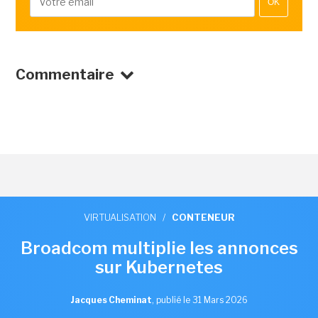
OK
Commentaire
VIRTUALISATION
/
CONTENEUR
Broadcom multiplie les annonces
sur Kubernetes
Jacques Cheminat
,
publié le 31 Mars 2026