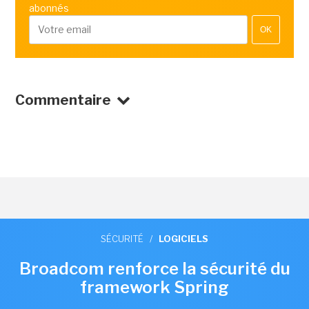
abonnés
OK
Commentaire
SÉCURITÉ
/
LOGICIELS
Broadcom renforce la sécurité du
framework Spring