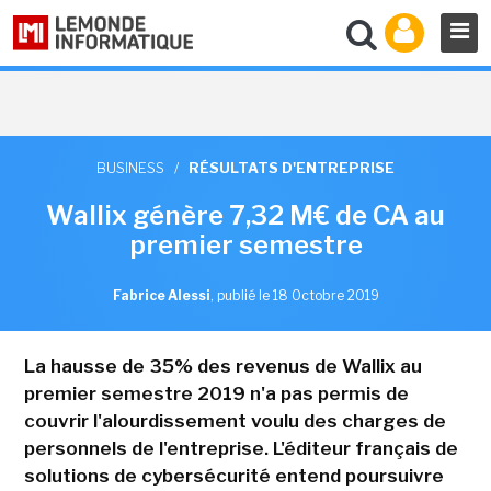
BUSINESS
/
RÉSULTATS D'ENTREPRISE
Wallix génère 7,32 M€ de CA au
premier semestre
Fabrice Alessi
,
publié le 18 Octobre 2019
La hausse de 35% des revenus de Wallix au
premier semestre 2019 n'a pas permis de
couvrir l'alourdissement voulu des charges de
personnels de l'entreprise. L'éditeur français de
solutions de cybersécurité entend poursuivre