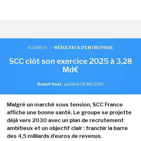
BUSINESS
/
RÉSULTATS D'ENTREPRISE
SCC clôt son exercice 2025 à 3,28
Md€
Benoît Huet
,
publié le 06 Mai 2026
Malgré un marché sous tension, SCC France
affiche une bonne santé. Le groupe se projette
déjà vers 2030 avec un plan de recrutement
ambitieux et un objectif clair : franchir la barre
des 4,5 milliards d'euros de revenus.