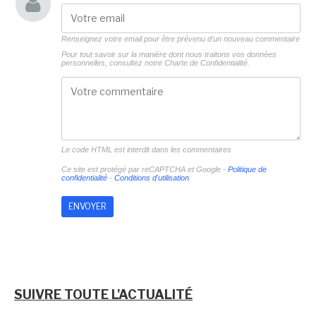
Renseignez votre email pour être prévenu d'un nouveau commentaire
Pour tout savoir sur la manière dont nous traitons vos données
personnelles, consultez notre
Charte de Confidentialité.
Le code HTML est interdit dans les commentaires
Ce site est protégé par reCAPTCHA et Google -
Politique de
confidentialité
-
Conditions d'utilisation
SUIVRE TOUTE L'ACTUALITÉ