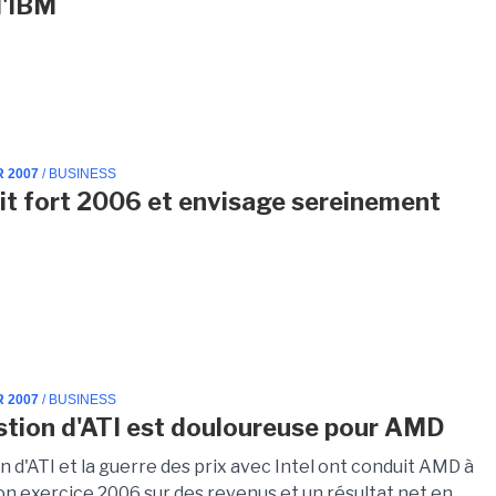
d'IBM
R 2007
/ BUSINESS
it fort 2006 et envisage sereinement
R 2007
/ BUSINESS
stion d'ATI est douloureuse pour AMD
on d'ATI et la guerre des prix avec Intel ont conduit AMD à
on exercice 2006 sur des revenus et un résultat net en