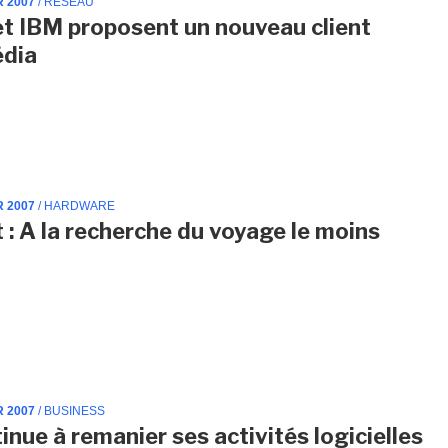
R 2007
/ RÉSEAU
et IBM proposent un nouveau client
édia
R 2007
/ HARDWARE
t : A la recherche du voyage le moins
R 2007
/ BUSINESS
inue à remanier ses activités logicielles