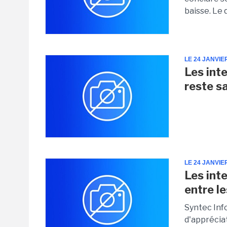
baisse. Le 
LE 24 JANVIE
Les int
reste s
LE 24 JANVIE
Les inte
entre l
Syntec Inf
d'apprécia