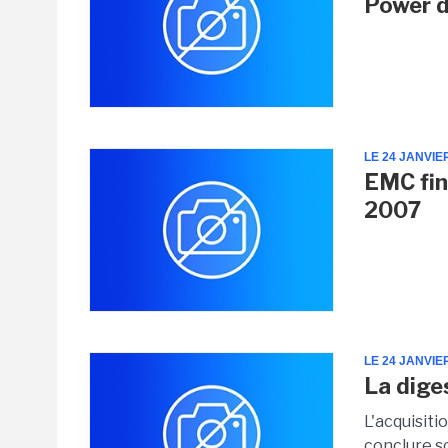
Power 
LE 24 JANVIE
EMC fin
2007
LE 24 JANVIE
La dige
L'acquisiti
conclure s