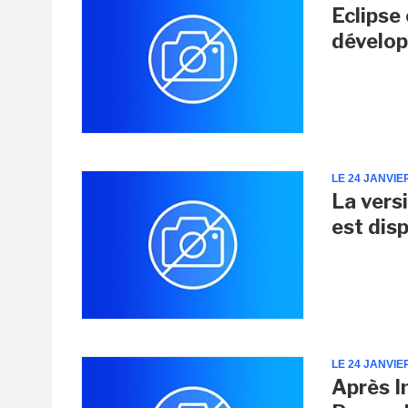
Eclipse 
dévelo
LE 24 JANVIE
La vers
est dis
LE 24 JANVIE
Après I