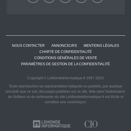
NOUS CONTACTER
ANNONCEURS
MENTIONS LÉGALES
CHARTE DE CONFIDENTIALITÉ
CONDITIONS GÉNÉRALES DE VENTE
PARAMÈTRES DE GESTION DE LA CONFIDENTIALITÉ
Copyright © LeMondeInformatique.fr 1997-2026
Toute reproduction ou représentation intégrale ou partielle, par quelque
procédé que ce soit, des pages publiées sur ce site, faite sans l'autorisation
de l'éditeur ou du webmaster du site LeMondeInformatique.fr est illicite et
constitue une contrefaçon.