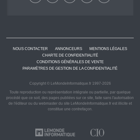
NOUS CONTACTER
ANNONCEURS
MENTIONS LÉGALES
CHARTE DE CONFIDENTIALITÉ
CONDITIONS GÉNÉRALES DE VENTE
PARAMÈTRES DE GESTION DE LA CONFIDENTIALITÉ
Copyright © LeMondeInformatique.fr 1997-2026
Toute reproduction ou représentation intégrale ou partielle, par quelque
procédé que ce soit, des pages publiées sur ce site, faite sans l'autorisation
de l'éditeur ou du webmaster du site LeMondeInformatique.fr est illicite et
constitue une contrefaçon.