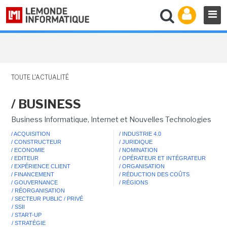
TOUTE L'ACTUALITÉ
/ BUSINESS
Business Informatique, Internet et Nouvelles Technologies
/ ACQUISITION
/ INDUSTRIE 4.0
/ CONSTRUCTEUR
/ JURIDIQUE
/ ECONOMIE
/ NOMINATION
/ EDITEUR
/ OPÉRATEUR ET INTÉGRATEUR
/ EXPÉRIENCE CLIENT
/ ORGANISATION
/ FINANCEMENT
/ RÉDUCTION DES COÛTS
/ GOUVERNANCE
/ RÉGIONS
/ RÉORGANISATION
/ SECTEUR PUBLIC / PRIVÉ
/ SSII
/ START-UP
/ STRATÉGIE