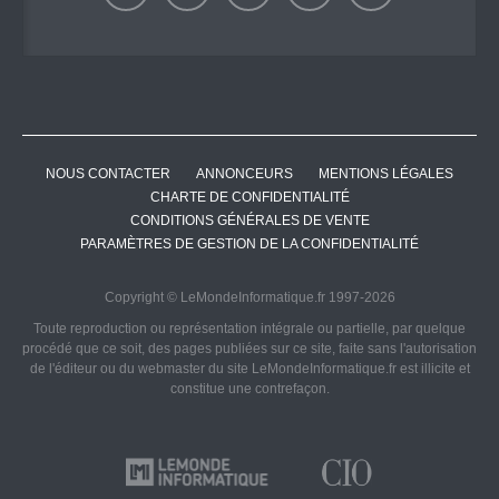
NOUS CONTACTER
ANNONCEURS
MENTIONS LÉGALES
CHARTE DE CONFIDENTIALITÉ
CONDITIONS GÉNÉRALES DE VENTE
PARAMÈTRES DE GESTION DE LA CONFIDENTIALITÉ
Copyright © LeMondeInformatique.fr 1997-2026
Toute reproduction ou représentation intégrale ou partielle, par quelque
procédé que ce soit, des pages publiées sur ce site, faite sans l'autorisation
de l'éditeur ou du webmaster du site LeMondeInformatique.fr est illicite et
constitue une contrefaçon.